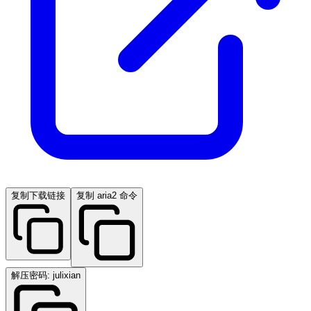
复制下载链接
复制 aria2 命令
解压密码: julixian