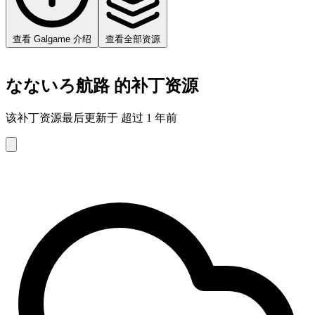
查看 Galgame 介绍
查看全部资源
なないろ航路 的补丁资源
该补丁资源最后更新于 超过 1 年前