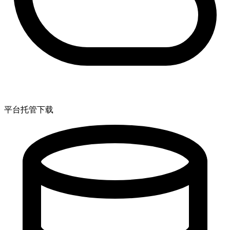
平台托管下载