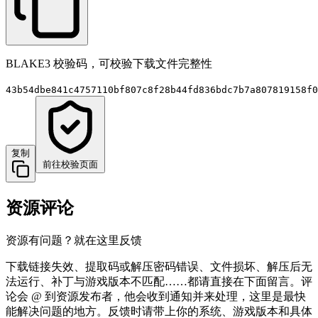
BLAKE3 校验码，可校验下载文件完整性
43b54dbe841c4757110bf807c8f28b44fd836bdc7b7a807819158f0
复制
前往校验页面
资源评论
资源有问题？就在这里反馈
下载链接失效、提取码或解压密码错误、文件损坏、解压后无
法运行、补丁与游戏版本不匹配……都请直接在下面留言。评
论会 @ 到资源发布者，他会收到通知并来处理，这里是最快
能解决问题的地方。反馈时请带上你的系统、游戏版本和具体