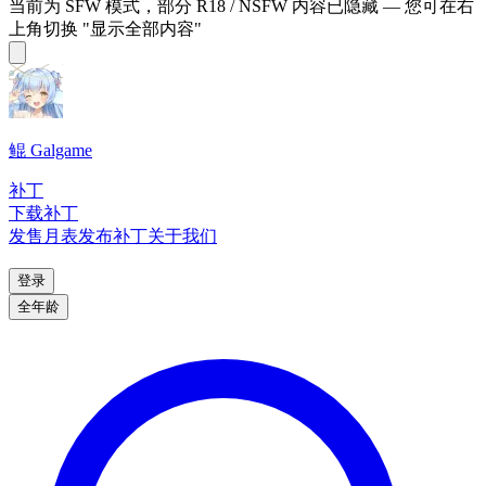
当前为 SFW 模式，部分 R18 / NSFW 内容已隐藏 — 您可在右
上角切换 "显示全部内容"
鲲 Galgame
补丁
下载补丁
发售月表
发布补丁
关于我们
登录
全年龄