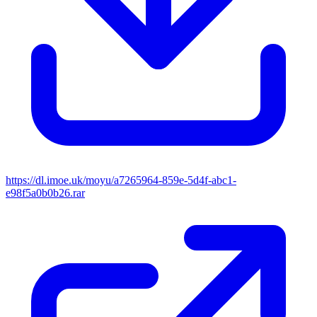
https://dl.imoe.uk/moyu/a7265964-859e-5d4f-abc1-
e98f5a0b0b26.rar