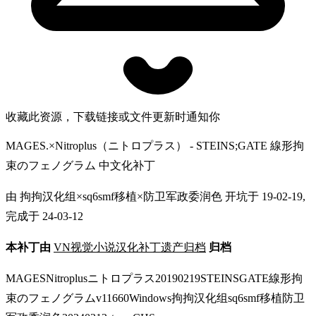
收藏此资源，下载链接或文件更新时通知你
MAGES.×Nitroplus（ニトロプラス） - STEINS;GATE 線形拘
束のフェノグラム 中文化补丁
由 拘拘汉化组×sq6smf移植×防卫军政委润色 开坑于 19-02-19,
完成于 24-03-12
本补丁由
VN视觉小说汉化补丁遗产归档
归档
MAGESNitroplusニトロプラス20190219STEINSGATE線形拘
束のフェノグラムv11660Windows拘拘汉化组sq6smf移植防卫