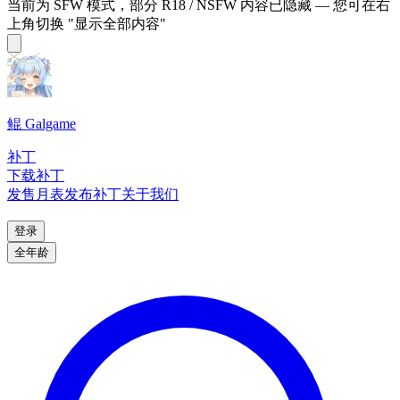
当前为 SFW 模式，部分 R18 / NSFW 内容已隐藏 — 您可在右
上角切换 "显示全部内容"
鲲 Galgame
补丁
下载补丁
发售月表
发布补丁
关于我们
登录
全年龄