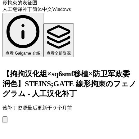
形拘束的表征图
人工翻译补丁
简体中文
Windows
查看 Galgame 介绍
查看全部资源
【拘拘汉化组×sq6smf移植×防卫军政委
润色】STEINS;GATE 線形拘束のフェノ
グラム - 人工汉化补丁
该补丁资源最后更新于 9 个月前