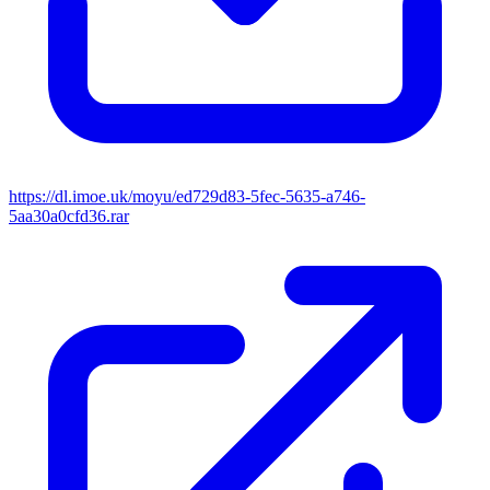
https://dl.imoe.uk/moyu/ed729d83-5fec-5635-a746-
5aa30a0cfd36.rar