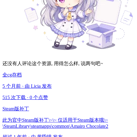
还没有人评论这个资源, 用得怎么样, 说两句吧~
全cg存档
5 个月前 · 由 Licia 发布
515 次下载
·
0 个点赞
Steam版补丁
此为官中Steam版补丁\~\~ 仅适用于Steam版本哦\~
\SteamLibrary\steamapps\common\Amairo Chocolate2
超过 1 年前 · 由 黄昏喵 发布