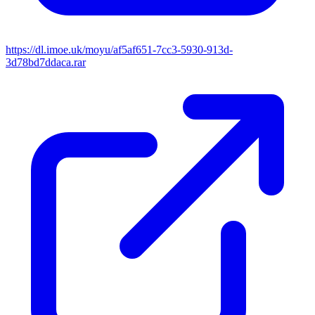
https://dl.imoe.uk/moyu/af5af651-7cc3-5930-913d-
3d78bd7ddaca.rar