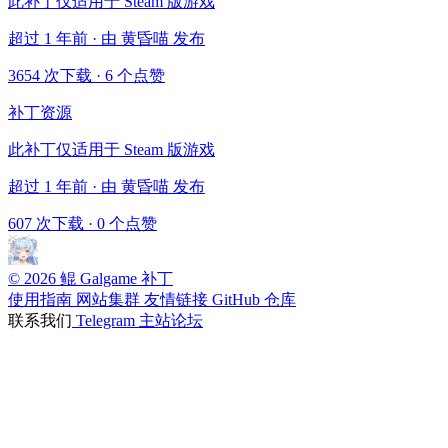
此补丁仅适用于 Steam 版游戏
超过 1 年前 · 由 黄昏喵 发布
3654 次下载
·
6 个点赞
补丁资源
此补丁仅适用于 Steam 版游戏
超过 1 年前 · 由 黄昏喵 发布
607 次下载
·
0 个点赞
© 2026 鲲 Galgame 补丁
使用指南
网站集群
友情链接
GitHub 仓库
联系我们
Telegram
主站论坛