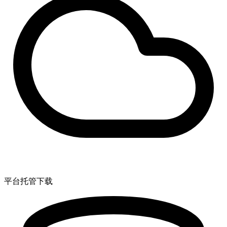
平台托管下载