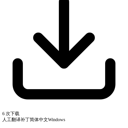
6 次下载
人工翻译补丁
简体中文
Windows