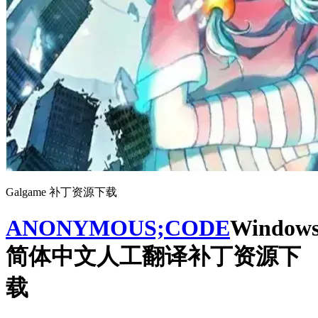
Galgame 补丁资源下载
ANONYMOUS;CODE
Window
简体中文人工翻译补丁资源下
载