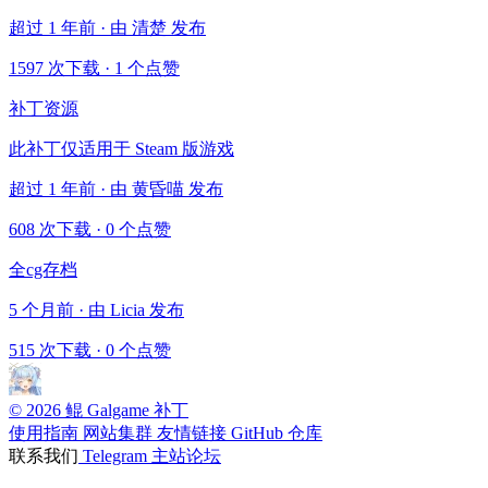
超过 1 年前 · 由 清楚 发布
1597 次下载
·
1 个点赞
补丁资源
此补丁仅适用于 Steam 版游戏
超过 1 年前 · 由 黄昏喵 发布
608 次下载
·
0 个点赞
全cg存档
5 个月前 · 由 Licia 发布
515 次下载
·
0 个点赞
© 2026 鲲 Galgame 补丁
使用指南
网站集群
友情链接
GitHub 仓库
联系我们
Telegram
主站论坛