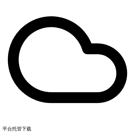
平台托管下载