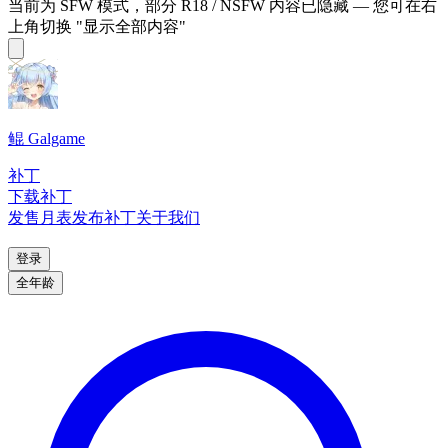
当前为 SFW 模式，部分 R18 / NSFW 内容已隐藏 — 您可在右
上角切换 "显示全部内容"
鲲 Galgame
补丁
下载补丁
发售月表
发布补丁
关于我们
登录
全年龄