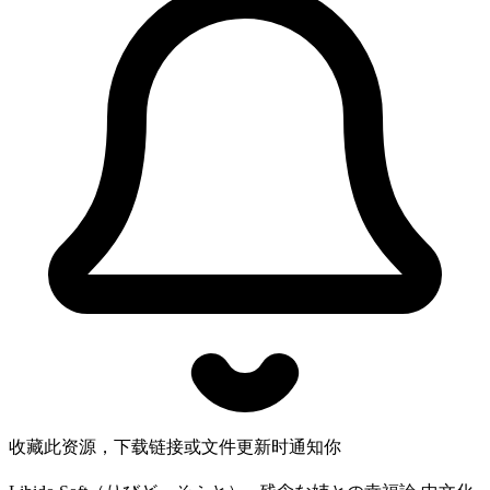
收藏此资源，下载链接或文件更新时通知你