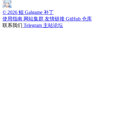
© 2026 鲲 Galgame 补丁
使用指南
网站集群
友情链接
GitHub 仓库
联系我们
Telegram
主站论坛