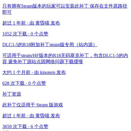
只有拥有Steam版本的玩家可以安装此补丁 保存在文件原路径
即可
超过 1 年前 · 由 黄昏喵 发布
1052 次下载
·
0 个点赞
DLC1-5的R18附加补丁steam版专用（站内源）
可适用于steam/HF版本的R18无码塞克补丁，包含DLC1-5的内
容 避免补丁源站点因网络问题下载缓慢
大约 1 个月前 · 由 kinotern 发布
628 次下载
·
0 个点赞
补丁资源
此补丁仅适用于 Steam 版游戏
超过 1 年前 · 由 黄昏喵 发布
3659 次下载
·
6 个点赞