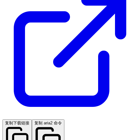
复制下载链接
复制 aria2 命令