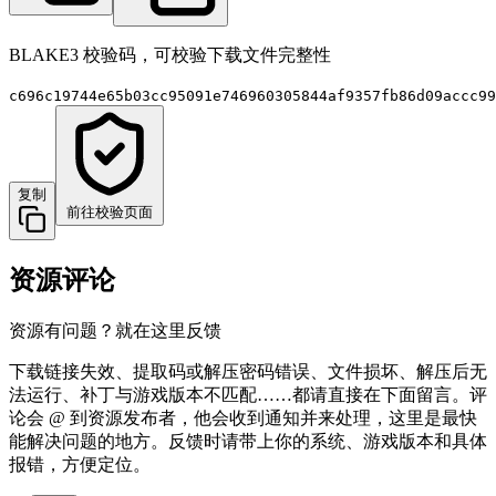
BLAKE3 校验码，可校验下载文件完整性
c696c19744e65b03cc95091e746960305844af9357fb86d09accc99
复制
前往校验页面
资源评论
资源有问题？就在这里反馈
下载链接失效、提取码或解压密码错误、文件损坏、解压后无
法运行、补丁与游戏版本不匹配……都请直接在下面留言。评
论会 @ 到资源发布者，他会收到通知并来处理，这里是最快
能解决问题的地方。反馈时请带上你的系统、游戏版本和具体
报错，方便定位。