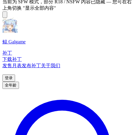
当前为 SFW 模式，部分 R18 / NSFW 内容已隐藏 — 您可在右
上角切换 "显示全部内容"
鲲 Galgame
补丁
下载补丁
发售月表
发布补丁
关于我们
登录
全年龄