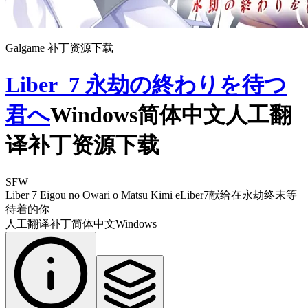
Galgame 补丁资源下载
Liber_7 永劫の終わりを待つ
君へ
Windows简体中文人工翻
译补丁资源下载
SFW
Liber 7 Eigou no Owari o Matsu Kimi e
Liber7献给在永劫终末等
待着的你
人工翻译补丁
简体中文
Windows