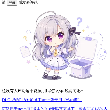
请
后发表评论
登录
还没有人评论这个资源, 用得怎么样, 说两句吧~
DLC1-5的R18附加补丁steam版专用（站内源）
可适用于steam/HF版本的R18无码塞克补丁，包含DLC1-5的内