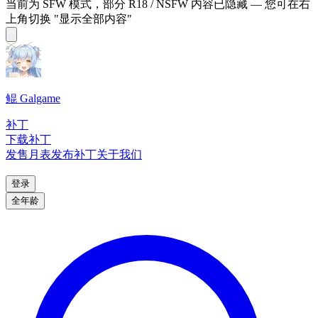
当前为 SFW 模式，部分 R18 / NSFW 内容已隐藏 — 您可在右
上角切换 "显示全部内容"
鲲 Galgame
补丁
下载补丁
发售月表
发布补丁
关于我们
登录
全年龄