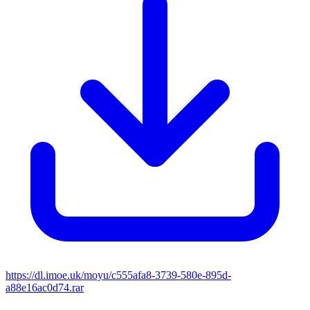
https://dl.imoe.uk/moyu/c555afa8-3739-580e-895d-
a88e16ac0d74.rar