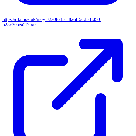
https://dl.imoe.uk/moyu/2a0f6351-826f-5dd5-8d50-
b28c70aea2f3.rar