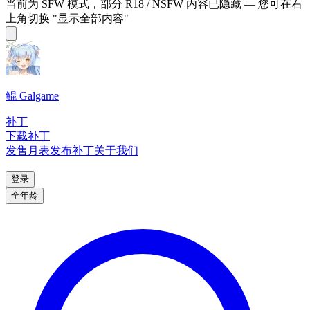
当前为 SFW 模式，部分 R18 / NSFW 内容已隐藏 — 您可在右
上角切换 "显示全部内容"
鲲 Galgame
补丁
下载补丁
发售月表
发布补丁
关于我们
登录
全年龄