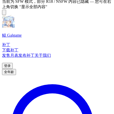
当前为 SFW 模式，部分 R18 / NSFW 内容已隐藏 — 您可在右
上角切换 "显示全部内容"
鲲 Galgame
补丁
下载补丁
发售月表
发布补丁
关于我们
登录
全年龄