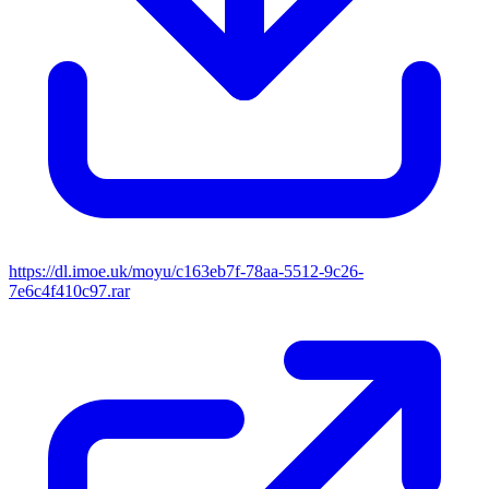
https://dl.imoe.uk/moyu/c163eb7f-78aa-5512-9c26-
7e6c4f410c97.rar