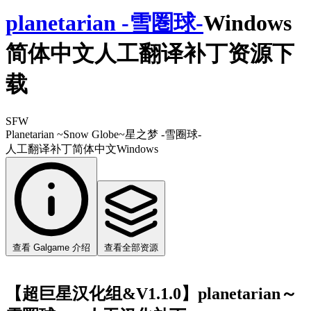
planetarian -雪圏球-
Windows
简体中文人工翻译补丁资源下
载
SFW
Planetarian ~Snow Globe~
星之梦 -雪圈球-
人工翻译补丁
简体中文
Windows
查看 Galgame 介绍
查看全部资源
【超巨星汉化组&V1.1.0】planetarian～