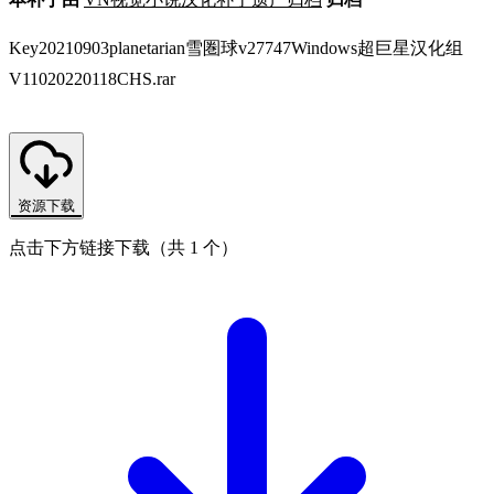
Key20210903planetarian雪圏球v27747Windows超巨星汉化组
V11020220118CHS.rar
资源下载
点击下方链接下载（共 1 个）