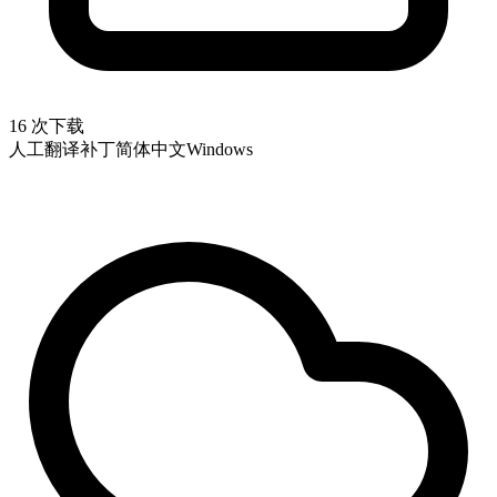
16 次下载
人工翻译补丁
简体中文
Windows