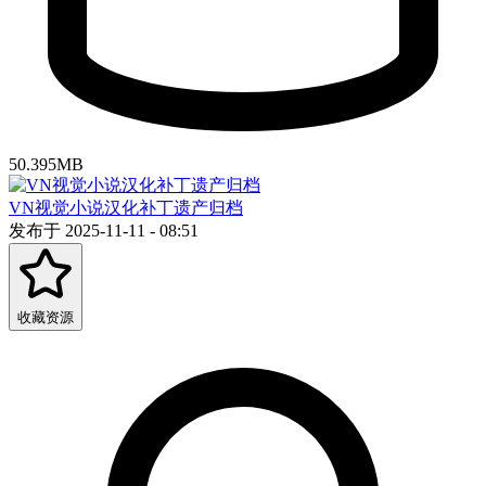
50.395MB
VN视觉小说汉化补丁遗产归档
发布于 2025-11-11 - 08:51
收藏资源