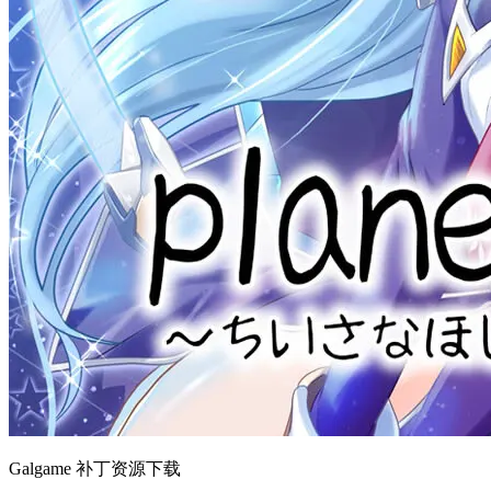
Galgame 补丁资源下载