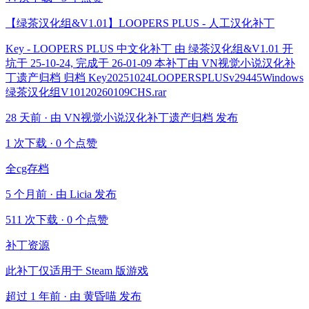
【绿茶汉化组&V1.01】LOOPERS PLUS - 人工汉化补丁
Key - LOOPERS PLUS 中文化补丁 由 绿茶汉化组&V1.01​ 开
坑于 25-10-24, 完成于 26-01-09 本补丁由 VN视觉小说汉化补
丁遗产归档 归档 Key20251024LOOPERSPLUSv29445Windows
绿茶汉化组V10120260109CHS.rar
28 天前 · 由 VN视觉小说汉化补丁遗产归档 发布
1 次下载
·
0 个点赞
全cg存档
5 个月前 · 由 Licia 发布
511 次下载
·
0 个点赞
补丁资源
此补丁仅适用于 Steam 版游戏
超过 1 年前 · 由 黄昏喵 发布