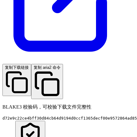
复制下载链接
复制 aria2 命令
BLAKE3 校验码，可校验下载文件完整性
d72e9c22ce4bff30d84cb64d9194d0ccf1365decf00e9572864ad85