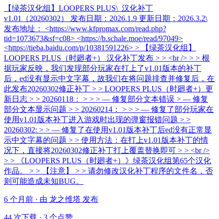
【绿茶汉化组】LOOPERS PLUS\_汉化补丁
v1.01（20260302） 发布日期：2026.1.9 更新日期：2026.3.2\
发布地址： <https://www.kfpromax.com/read.php?
tid=1073673&sf=c08> <https://b.schale.moe/read/97049>
<https://tieba.baidu.com/p/10381591226> > 【绿茶汉化组】
LOOPERS PLUS（时廻者+） 汉化补丁发布 > > <br /> > > 根
据玩家反映，我们发现部分玩家在打上了v1.01版本的补丁
后，ed没有显示中文字幕，故我们在将问题排查并修复后，在
此发布20260302修正补丁 > > LOOPERS PLUS（时廻者+）更
新日志 > > 20260118： > > > — 修复部分文本错误 > — 修复
部分文本显示问题 > > 20260214： > > > — 修复了部分玩家在
使用v1.01版本补丁进入游戏时出现的弹窗报错问题 > >
20260302: > > — 修复了在使用v1.01版本补丁后ed没有正常显
示中文字幕的问题 > > 使用方法：在打上v1.01版本补丁的情
况下，直接将20260302修正补丁打上覆盖替换即可 > > <br />
> > 《LOOPERS PLUS（时廻者+）》绿茶汉化组第65个汉化
作品。 > > 【注意】 > > 请勿修改汉化补丁程序的文件名，否
则可能造成未知BUG。
6 个月前 · 由 龙之维塔 发布
44 次下载
·
3 个点赞