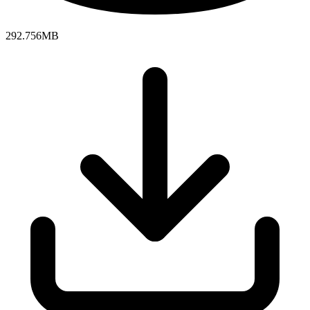
292.756MB