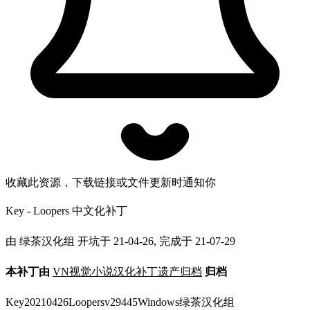
收藏此资源，下载链接或文件更新时通知你
Key - Loopers 中文化补丁
由 绿茶汉化组​ 开坑于 21-04-26, 完成于 21-07-29
本补丁由
VN视觉小说汉化补丁遗产归档
归档
Key20210426Loopersv29445Windows绿茶汉化组