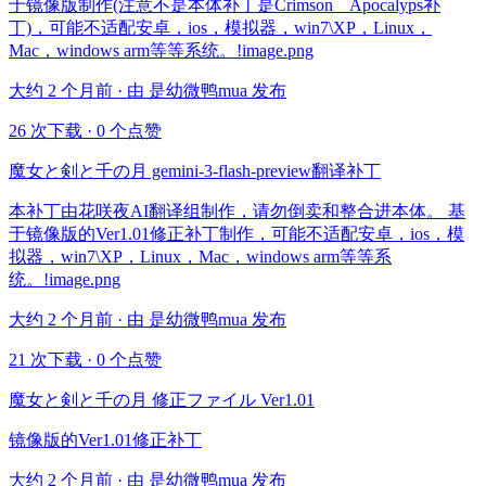
于镜像版制作(注意不是本体补丁是Crimson Apocalyps补
丁)，可能不适配安卓，ios，模拟器，win7\XP，Linux，
Mac，windows arm等等系统。!image.png
大约 2 个月前 · 由 是幼微鸭mua 发布
26 次下载
·
0 个点赞
魔女と剣と千の月 gemini-3-flash-preview翻译补丁
本补丁由花咲夜AI翻译组制作，请勿倒卖和整合进本体。 基
于镜像版的Ver1.01修正补丁制作，可能不适配安卓，ios，模
拟器，win7\XP，Linux，Mac，windows arm等等系
统。!image.png
大约 2 个月前 · 由 是幼微鸭mua 发布
21 次下载
·
0 个点赞
魔女と剣と千の月 修正ファイル Ver1.01
镜像版的Ver1.01修正补丁
大约 2 个月前 · 由 是幼微鸭mua 发布