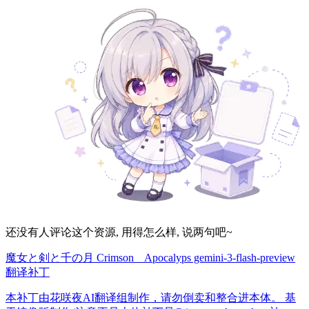
还没有人评论这个资源, 用得怎么样, 说两句吧~
魔女と剣と千の月 Crimson Apocalyps gemini-3-flash-preview
翻译补丁
本补丁由花咲夜AI翻译组制作，请勿倒卖和整合进本体。 基