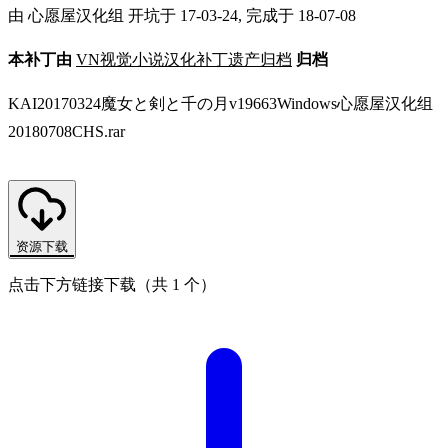
由 心愿屋汉化组 开坑于 17-03-24, 完成于 18-07-08
本补丁由
VN视觉小说汉化补丁遗产归档
归档
KAI20170324魔女と剣と千の月v19663Windows心愿屋汉化组
20180708CHS.rar
资源下载
点击下方链接下载（共 1 个）