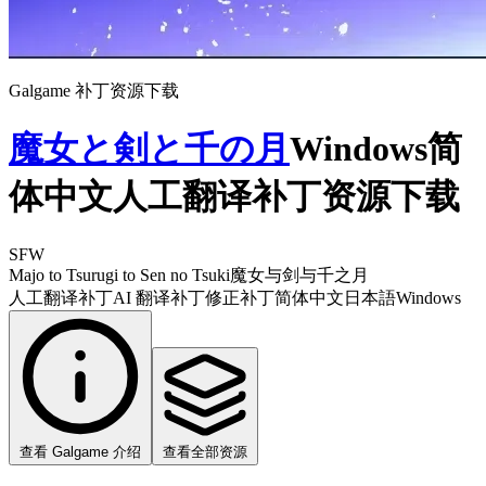
Galgame 补丁资源下载
魔女と剣と千の月
Windows简
体中文人工翻译补丁资源下载
SFW
Majo to Tsurugi to Sen no Tsuki
魔女与剑与千之月
人工翻译补丁
AI 翻译补丁
修正补丁
简体中文
日本語
Windows
查看 Galgame 介绍
查看全部资源