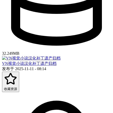
32.249MB
VN视觉小说汉化补丁遗产归档
发布于 2025-11-11 - 08:14
收藏资源