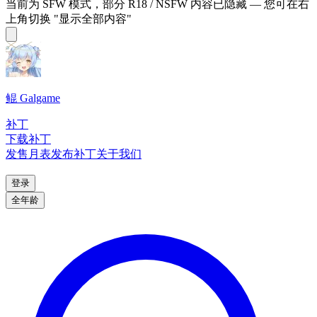
当前为 SFW 模式，部分 R18 / NSFW 内容已隐藏 — 您可在右
上角切换 "显示全部内容"
鲲 Galgame
补丁
下载补丁
发售月表
发布补丁
关于我们
登录
全年龄