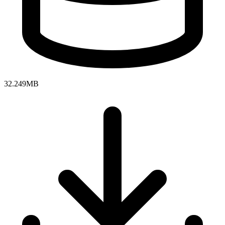
32.249MB