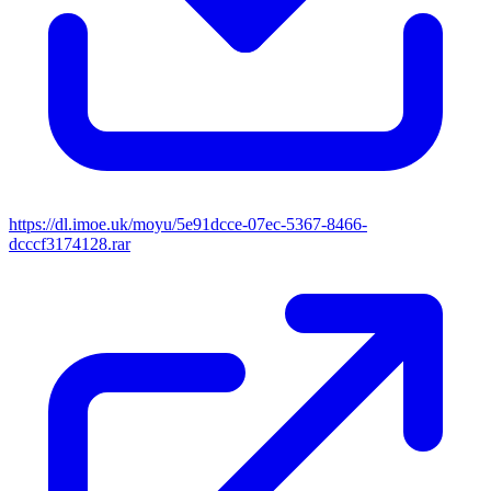
https://dl.imoe.uk/moyu/5e91dcce-07ec-5367-8466-
dcccf3174128.rar