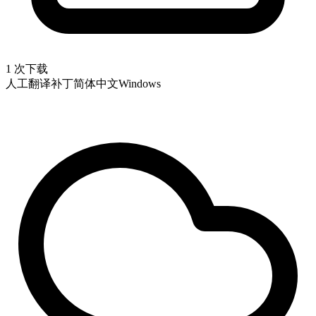
1 次下载
人工翻译补丁
简体中文
Windows