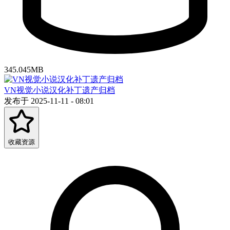
345.045MB
VN视觉小说汉化补丁遗产归档
发布于 2025-11-11 - 08:01
收藏资源