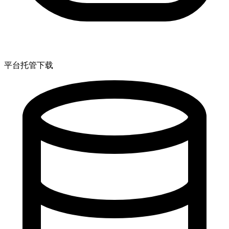
平台托管下载