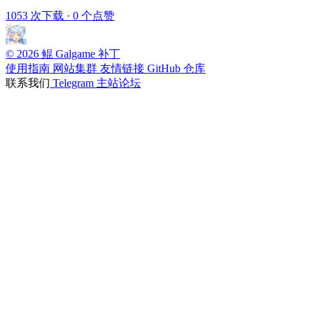
1053 次下载
·
0 个点赞
© 2026 鲲 Galgame 补丁
使用指南
网站集群
友情链接
GitHub 仓库
联系我们
Telegram
主站论坛