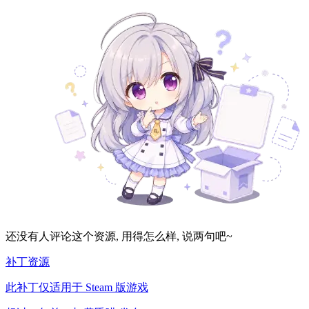
还没有人评论这个资源, 用得怎么样, 说两句吧~
补丁资源
此补丁仅适用于 Steam 版游戏