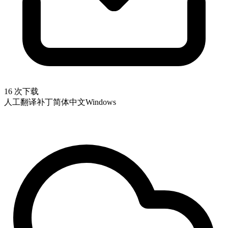
16 次下载
人工翻译补丁
简体中文
Windows