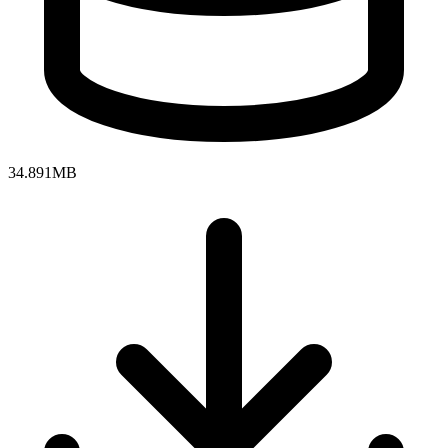
34.891MB