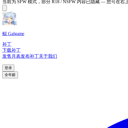
当前为 SFW 模式，部分 R18 / NSFW 内容已隐藏 — 您可在
鲲 Galgame
补丁
下载补丁
发售月表
发布补丁
关于我们
登录
全年龄