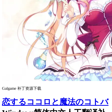
Galgame 补丁资源下载
恋するココロと魔法のコトバ