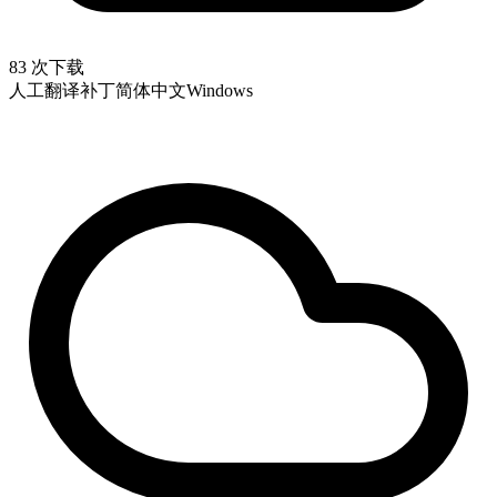
83 次下载
人工翻译补丁
简体中文
Windows