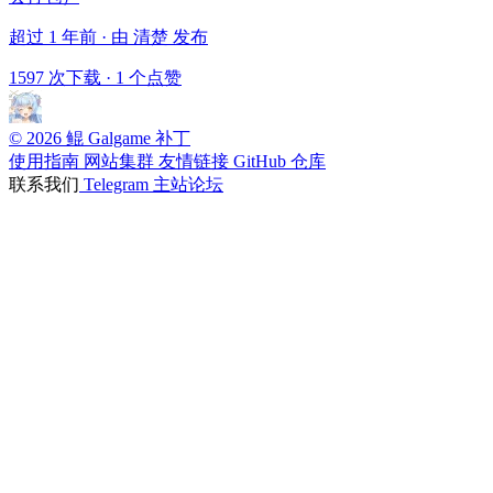
超过 1 年前 · 由 清楚 发布
1597 次下载
·
1 个点赞
© 2026 鲲 Galgame 补丁
使用指南
网站集群
友情链接
GitHub 仓库
联系我们
Telegram
主站论坛