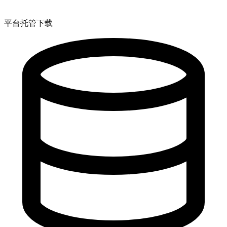
平台托管下载