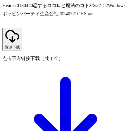
Hearts20180420恋するココロと魔法のコトバv22152Windows
ポッピンパーティ生産公社20240721CHS.rar
资源下载
点击下方链接下载（共 1 个）