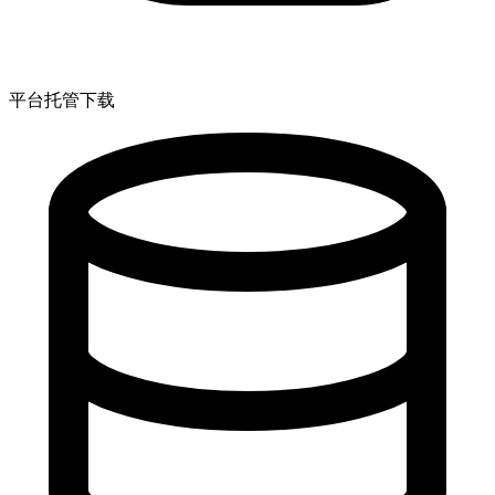
平台托管下载