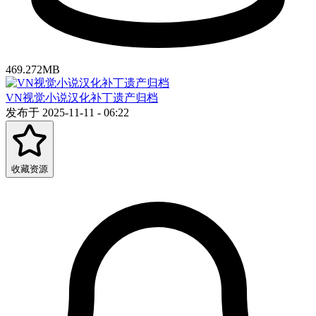
469.272MB
VN视觉小说汉化补丁遗产归档
发布于 2025-11-11 - 06:22
收藏资源