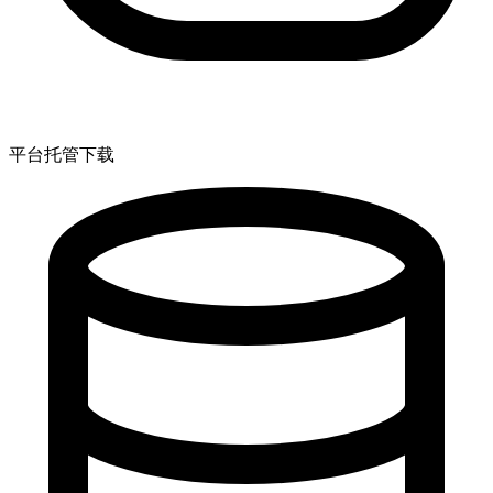
平台托管下载