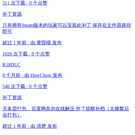
511 次下载
·
0 个点赞
补丁资源
只有拥有Steam版本的玩家可以安装此补丁 保存在文件原路径
即可
超过 1 年前 · 由 黄昏喵 发布
1026 次下载
·
0 个点赞
R18DLC
8 个月前 · 由 HawChow 发布
546 次下载
·
0 个点赞
补丁资源
无多层打包，百度网盘勿在线解压 炸了提醒补档（太频繁后
会打包）
超过 1 年前 · 由 清楚 发布