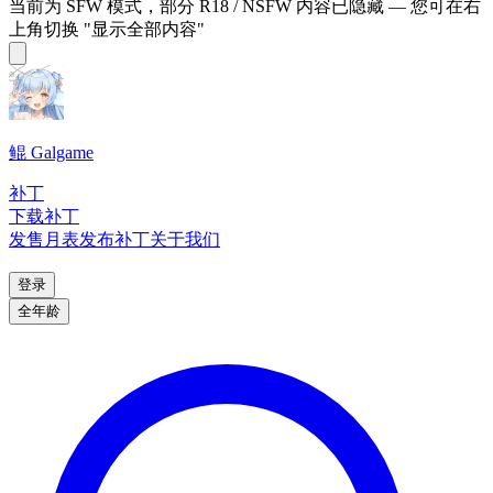
当前为 SFW 模式，部分 R18 / NSFW 内容已隐藏 — 您可在右
上角切换 "显示全部内容"
鲲 Galgame
补丁
下载补丁
发售月表
发布补丁
关于我们
登录
全年龄