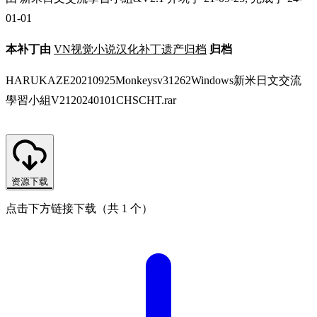
01-01
本补丁由
VN视觉小说汉化补丁遗产归档
归档
HARUKAZE20210925Monkeysv31262Windows新米日文交流
學習小組V2120240101CHSCHT.rar
资源下载
点击下方链接下载（共 1 个）