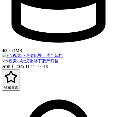
400.071MB
VN视觉小说汉化补丁遗产归档
发布于 2025-11-11 - 06:18
收藏资源