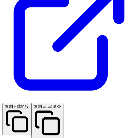
复制下载链接
复制 aria2 命令