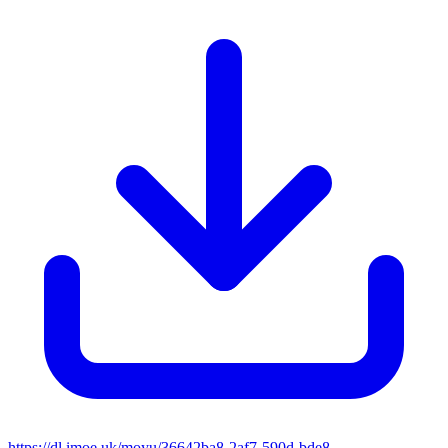
https://dl.imoe.uk/moyu/36642ba8-2af7-590d-bde8-