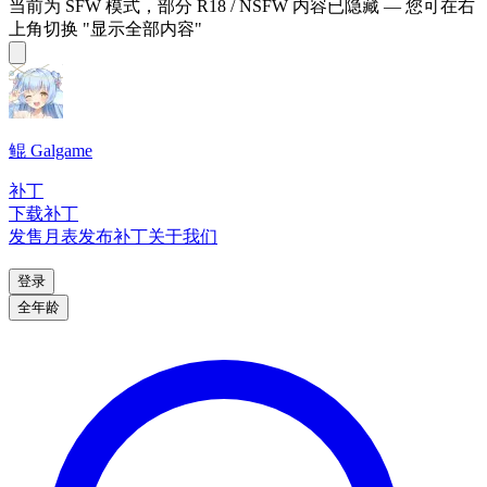
当前为 SFW 模式，部分 R18 / NSFW 内容已隐藏 — 您可在右
上角切换 "显示全部内容"
鲲 Galgame
补丁
下载补丁
发售月表
发布补丁
关于我们
登录
全年龄