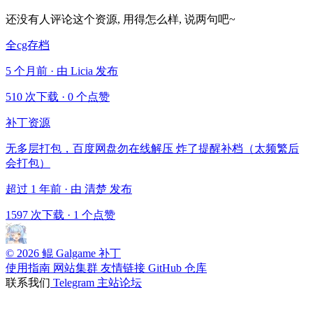
还没有人评论这个资源, 用得怎么样, 说两句吧~
全cg存档
5 个月前 · 由 Licia 发布
510 次下载
·
0 个点赞
补丁资源
无多层打包，百度网盘勿在线解压 炸了提醒补档（太频繁后
会打包）
超过 1 年前 · 由 清楚 发布
1597 次下载
·
1 个点赞
© 2026 鲲 Galgame 补丁
使用指南
网站集群
友情链接
GitHub 仓库
联系我们
Telegram
主站论坛