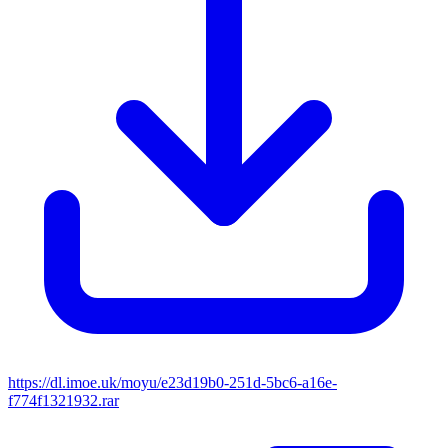
https://dl.imoe.uk/moyu/e23d19b0-251d-5bc6-a16e-
f774f1321932.rar