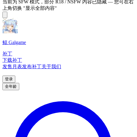
当前为 SFW 模式，部分 R18 / NSFW 内容已隐藏 — 您可在右
上角切换 "显示全部内容"
鲲 Galgame
补丁
下载补丁
发售月表
发布补丁
关于我们
登录
全年龄