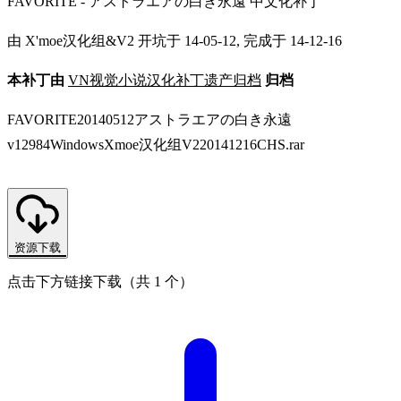
FAVORITE - アストラエアの白き永遠 中文化补丁
由 X'moe汉化组&V2 开坑于 14-05-12, 完成于 14-12-16
本补丁由
VN视觉小说汉化补丁遗产归档
归档
FAVORITE20140512アストラエアの白き永遠
v12984WindowsXmoe汉化组V220141216CHS.rar
资源下载
点击下方链接下载（共 1 个）