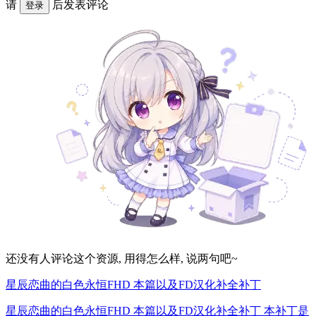
请
后发表评论
登录
还没有人评论这个资源, 用得怎么样, 说两句吧~
星辰恋曲的白色永恒FHD 本篇以及FD汉化补全补丁
星辰恋曲的白色永恒FHD 本篇以及FD汉化补全补丁 本补丁是