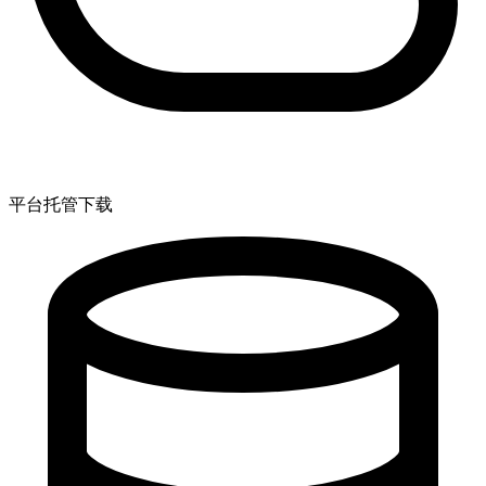
平台托管下载