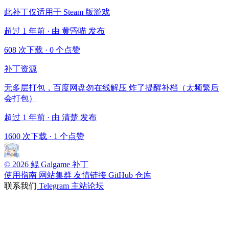
此补丁仅适用于 Steam 版游戏
超过 1 年前 · 由 黄昏喵 发布
608 次下载
·
0 个点赞
补丁资源
无多层打包，百度网盘勿在线解压 炸了提醒补档（太频繁后
会打包）
超过 1 年前 · 由 清楚 发布
1600 次下载
·
1 个点赞
© 2026 鲲 Galgame 补丁
使用指南
网站集群
友情链接
GitHub 仓库
联系我们
Telegram
主站论坛