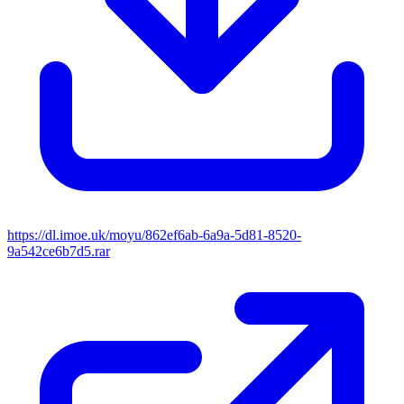
https://dl.imoe.uk/moyu/862ef6ab-6a9a-5d81-8520-
9a542ce6b7d5.rar