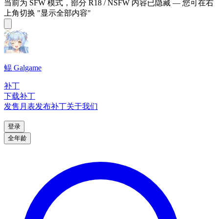
当前为 SFW 模式，部分 R18 / NSFW 内容已隐藏 — 您可在右
上角切换 "显示全部内容"
鲲 Galgame
补丁
下载补丁
发售月表
发布补丁
关于我们
登录
全年龄