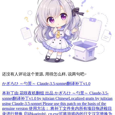
还没有人评论这个资源, 用得怎么样, 说两句吧~
かぎろひ ～勺景～ Claude-3.5-sonnet翻译补丁v1.0
本补丁由 花咲夜机翻组 出品 かぎろひ ～勺景～ Claude-3.5-
sonnet翻译补丁v1.0 by julixian ChineseLocalized gratis by julixian
using Claude-3.5-sonnet Please use this patch on the basis of the
genuine version 使用方法： 将补丁文件夹内所有项目拖进根目
录进行替换 启动kagirohi\_cn.exe可将游戏内的日文汉字替换为