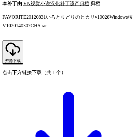
本补丁由
VN视觉小说汉化补丁遗产归档
归档
FAVORITE20120831いろとりどりのヒカリv10028Windows桜
V1020140307CHS.rar
资源下载
点击下方链接下载（共 1 个）