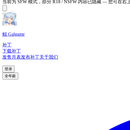
当前为 SFW 模式，部分 R18 / NSFW 内容已隐藏 — 您可在
鲲 Galgame
补丁
下载补丁
发售月表
发布补丁
关于我们
登录
全年龄