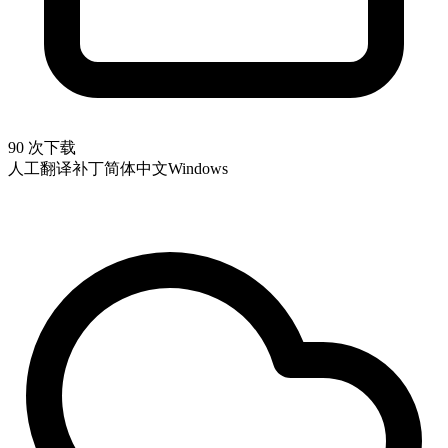
90 次下载
人工翻译补丁
简体中文
Windows