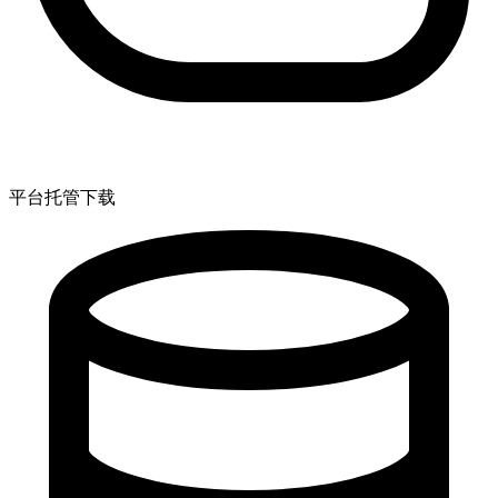
平台托管下载