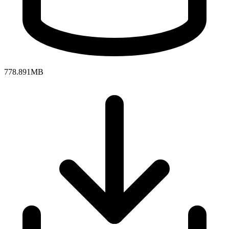
778.891MB