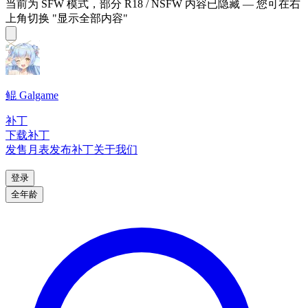
当前为 SFW 模式，部分 R18 / NSFW 内容已隐藏 — 您可在右
上角切换 "显示全部内容"
鲲 Galgame
补丁
下载补丁
发售月表
发布补丁
关于我们
登录
全年龄