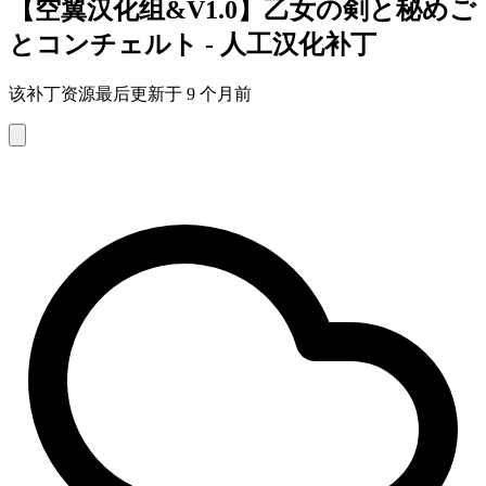
【空翼汉化组&V1.0】乙女の剣と秘めご
とコンチェルト - 人工汉化补丁
该补丁资源最后更新于 9 个月前