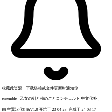
收藏此资源，下载链接或文件更新时通知你
ensemble - 乙女の剣と秘めごとコンチェルト 中文化补丁
由 空翼汉化组&V1.0 开坑于 23-04-28, 完成于 24-03-17