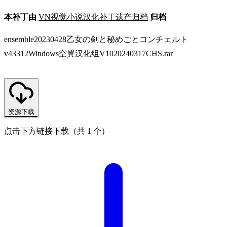
本补丁由
VN视觉小说汉化补丁遗产归档
归档
ensemble20230428乙女の剣と秘めごとコンチェルト
v43312Windows空翼汉化组V1020240317CHS.rar
资源下载
点击下方链接下载（共 1 个）