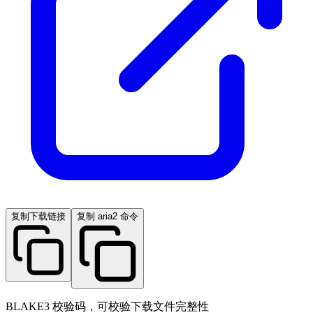
复制下载链接
复制 aria2 命令
BLAKE3 校验码，可校验下载文件完整性