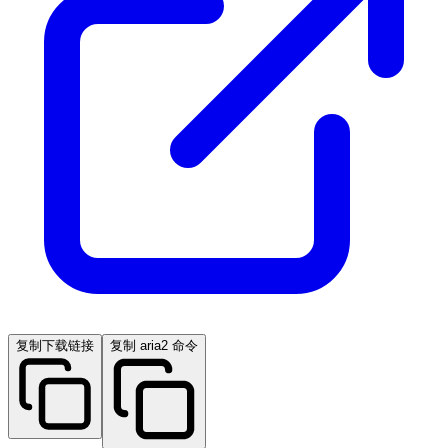
复制下载链接
复制 aria2 命令