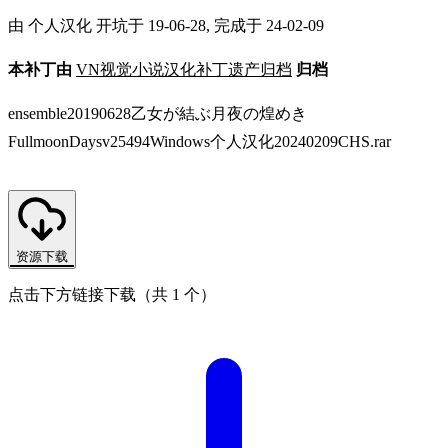
由 个人汉化 开坑于 19-06-28, 完成于 24-02-09
本补丁由
VN视觉小说汉化补丁遗产归档
归档
ensemble20190628乙女が結ぶ月夜の煌めき
FullmoonDaysv25494Windows个人汉化20240209CHS.rar
资源下载
点击下方链接下载（共 1 个）