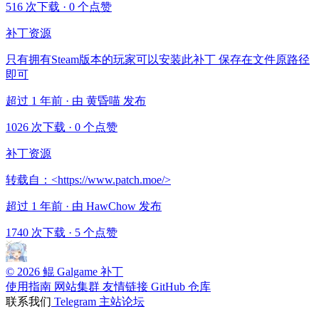
516 次下载
·
0 个点赞
补丁资源
只有拥有Steam版本的玩家可以安装此补丁 保存在文件原路径
即可
超过 1 年前 · 由 黄昏喵 发布
1026 次下载
·
0 个点赞
补丁资源
转载自：<https://www.patch.moe/>
超过 1 年前 · 由 HawChow 发布
1740 次下载
·
5 个点赞
© 2026 鲲 Galgame 补丁
使用指南
网站集群
友情链接
GitHub 仓库
联系我们
Telegram
主站论坛