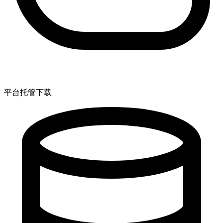
平台托管下载