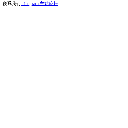
联系我们
Telegram
主站论坛