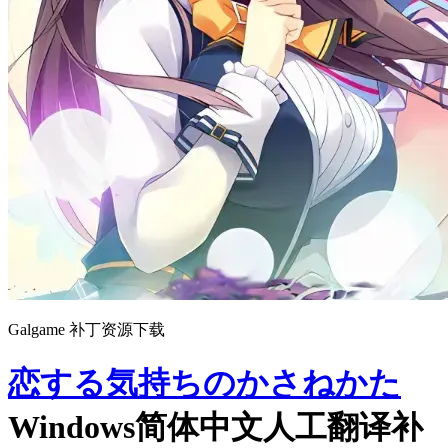
Galgame 补丁资源下载
恋する気持ちのかさねかた
Windows简体中文人工翻译补