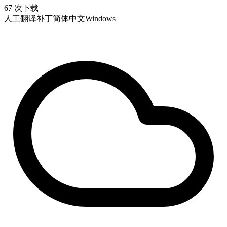
67 次下载
人工翻译补丁
简体中文
Windows