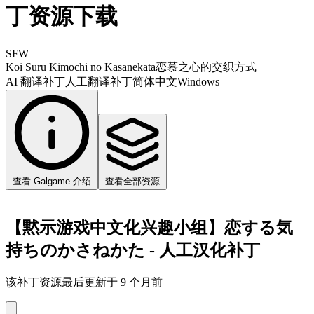
丁资源下载
SFW
Koi Suru Kimochi no Kasanekata
恋慕之心的交织方式
AI 翻译补丁
人工翻译补丁
简体中文
Windows
查看 Galgame 介绍
查看全部资源
【黙示游戏中文化兴趣小组】恋する気
持ちのかさねかた - 人工汉化补丁
该补丁资源最后更新于 9 个月前