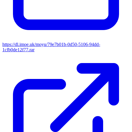
https://dl.imoe.uk/moyu/79e7b01b-0d50-5106-94dd-
1cfb0de12f77.rar