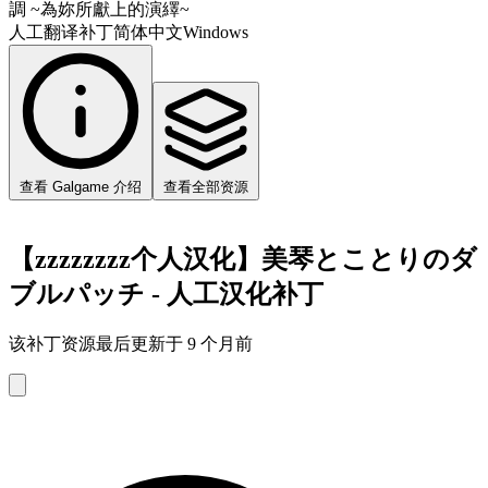
調 ~為妳所獻上的演繹~
人工翻译补丁
简体中文
Windows
查看 Galgame 介绍
查看全部资源
【zzzzzzzz个人汉化】美琴とことりのダ
ブルパッチ - 人工汉化补丁
该补丁资源最后更新于 9 个月前