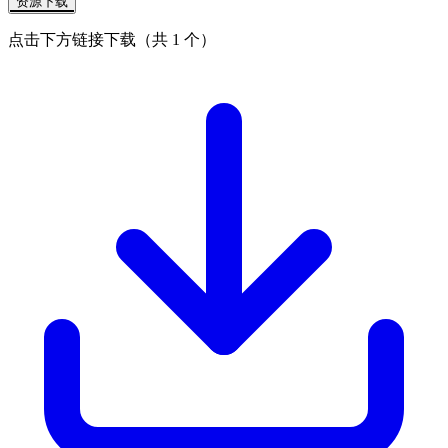
资源下载
点击下方链接下载（共 1 个）