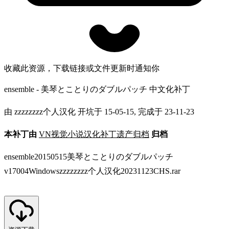
收藏此资源，下载链接或文件更新时通知你
ensemble - 美琴とことりのダブルパッチ 中文化补丁
由 zzzzzzzz个人汉化 开坑于 15-05-15, 完成于 23-11-23
本补丁由
VN视觉小说汉化补丁遗产归档
归档
ensemble20150515美琴とことりのダブルパッチ
v17004Windowszzzzzzzz个人汉化20231123CHS.rar