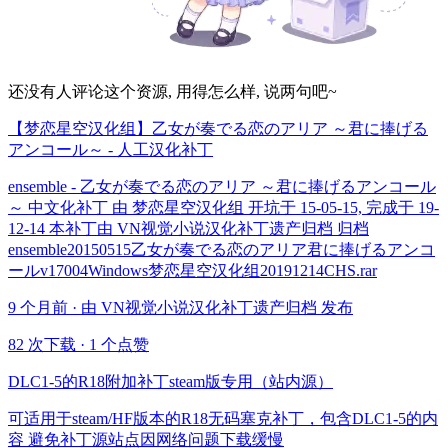
还没有人评论这个资源, 用得怎么样, 说两句吧~
【梦恋星空汉化组】乙女が奏でる恋のアリア ～君に捧げる
アンコール～ - 人工汉化补丁
ensemble - 乙女が奏でる恋のアリア ～君に捧げるアンコール
～ 中文化补丁 由 梦恋星空汉化组 开坑于 15-05-15, 完成于 19-
12-14 本补丁由 VN视觉小说汉化补丁遗产归档 归档
ensemble20150515乙女が奏でる恋のアリア君に捧げるアンコ
ールv17004Windows梦恋星空汉化组20191214CHS.rar
9 个月前 · 由 VN视觉小说汉化补丁遗产归档 发布
82 次下载
·
1 个点赞
DLC1-5的R18附加补丁steam版专用（站内源）
可适用于steam/HF版本的R18无码塞克补丁，包含DLC1-5的内
容 避免补丁源站点因网络问题下载缓慢