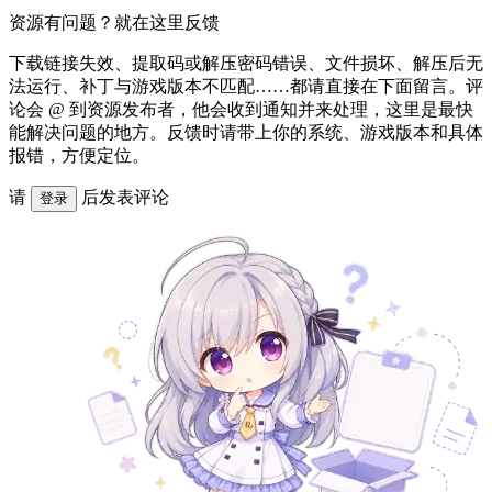
资源有问题？就在这里反馈
下载链接失效、提取码或解压密码错误、文件损坏、解压后无
法运行、补丁与游戏版本不匹配……都请直接在下面留言。评
论会 @ 到资源发布者，他会收到通知并来处理，这里是最快
能解决问题的地方。反馈时请带上你的系统、游戏版本和具体
报错，方便定位。
请
后发表评论
登录