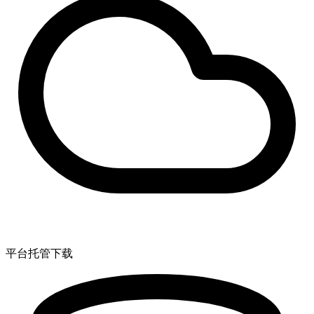
平台托管下载