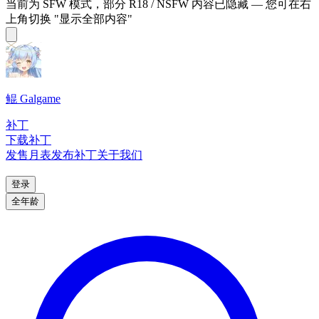
当前为 SFW 模式，部分 R18 / NSFW 内容已隐藏 — 您可在右
上角切换 "显示全部内容"
鲲 Galgame
补丁
下载补丁
发售月表
发布补丁
关于我们
登录
全年龄