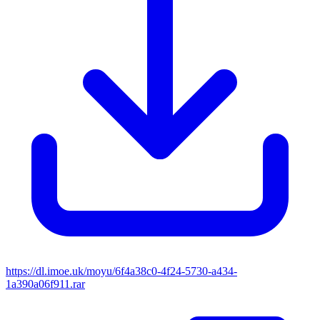
https://dl.imoe.uk/moyu/6f4a38c0-4f24-5730-a434-
1a390a06f911.rar