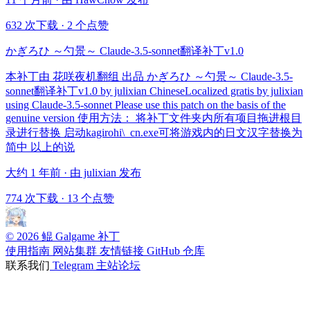
632 次下载
·
2 个点赞
かぎろひ ～勺景～ Claude-3.5-sonnet翻译补丁v1.0
本补丁由 花咲夜机翻组 出品 かぎろひ ～勺景～ Claude-3.5-
sonnet翻译补丁v1.0 by julixian ChineseLocalized gratis by julixian
using Claude-3.5-sonnet Please use this patch on the basis of the
genuine version 使用方法： 将补丁文件夹内所有项目拖进根目
录进行替换 启动kagirohi\_cn.exe可将游戏内的日文汉字替换为
简中 以上的说
大约 1 年前 · 由 julixian 发布
774 次下载
·
13 个点赞
© 2026 鲲 Galgame 补丁
使用指南
网站集群
友情链接
GitHub 仓库
联系我们
Telegram
主站论坛