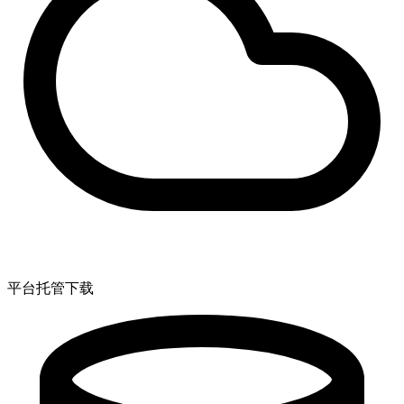
平台托管下载