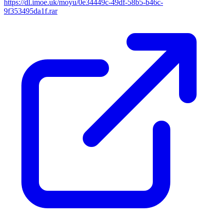
https://dl.imoe.uk/moyu/0e34449c-49df-58b5-b46c-
9f353495da1f.rar