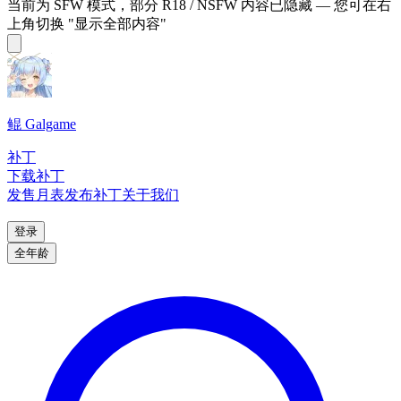
当前为 SFW 模式，部分 R18 / NSFW 内容已隐藏 — 您可在右
上角切换 "显示全部内容"
鲲 Galgame
补丁
下载补丁
发售月表
发布补丁
关于我们
登录
全年龄