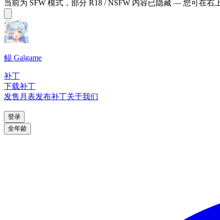
当前为 SFW 模式，部分 R18 / NSFW 内容已隐藏 — 您可在
鲲 Galgame
补丁
下载补丁
发售月表
发布补丁
关于我们
登录
全年龄