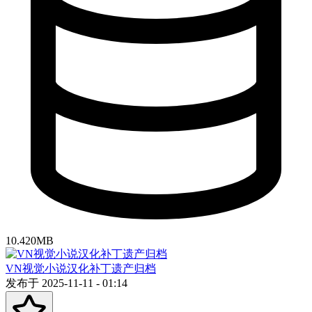
10.420MB
VN视觉小说汉化补丁遗产归档
发布于 2025-11-11 - 01:14