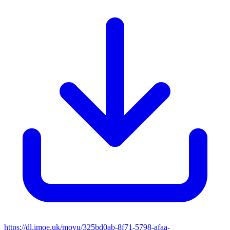
https://dl.imoe.uk/moyu/325bd0ab-8f71-5798-afaa-