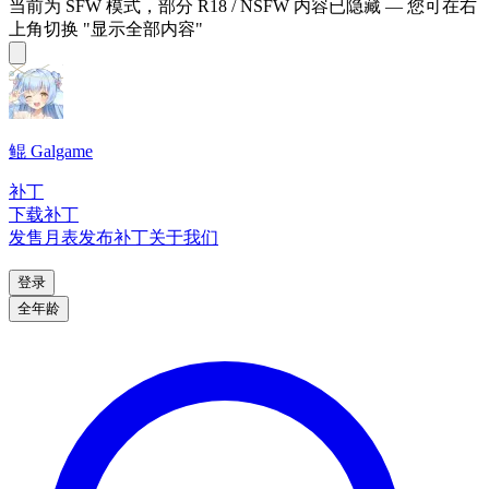
当前为 SFW 模式，部分 R18 / NSFW 内容已隐藏 — 您可在右
上角切换 "显示全部内容"
鲲 Galgame
补丁
下载补丁
发售月表
发布补丁
关于我们
登录
全年龄