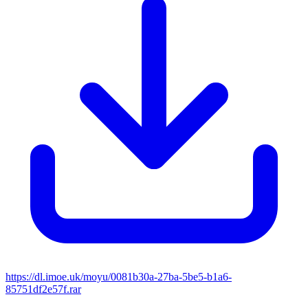
https://dl.imoe.uk/moyu/0081b30a-27ba-5be5-b1a6-
85751df2e57f.rar