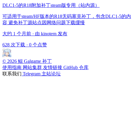
DLC1-5的R18附加补丁steam版专用（站内源）
可适用于steam/HF版本的R18无码塞克补丁，包含DLC1-5的内
容 避免补丁源站点因网络问题下载缓慢
大约 1 个月前 · 由 kinotern 发布
628 次下载
·
0 个点赞
© 2026 鲲 Galgame 补丁
使用指南
网站集群
友情链接
GitHub 仓库
联系我们
Telegram
主站论坛