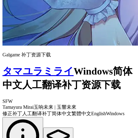
Galgame 补丁资源下载
タマユラミライ
Windows简体
中文人工翻译补丁资源下载
SFW
Tamayura Mirai
玉响未来 | 玉響未來
修正补丁
人工翻译补丁
简体中文
繁體中文
English
Windows