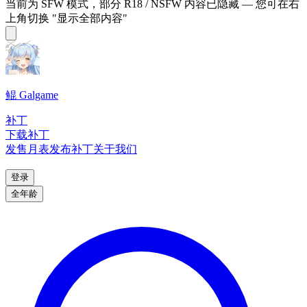
当前为 SFW 模式，部分 R18 / NSFW 内容已隐藏 — 您可在右
上角切换 "显示全部内容"
鲲 Galgame
补丁
下载补丁
发售月表
发布补丁
关于我们
登录
全年龄