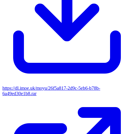
https://dl.imoe.uk/moyu/26f5a817-2d9c-5eb6-b78b-
6a49ed30e1b8.rar