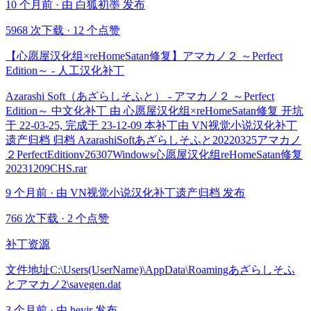
10 个月前 · 由 白狐初墨 发布
5968 次下载
·
12 个点赞
【心愿屋汉化组×reHomeSatan修复】アマカノ２ ～Perfect
Edition～ - 人工汉化补丁
Azarashi Soft（あざらしそふと） - アマカノ２ ～Perfect
Edition～ 中文化补丁 由 心愿屋汉化组×reHomeSatan修复 开坑
于 22-03-25, 完成于 23-12-09 本补丁由 VN视觉小说汉化补丁
遗产归档 归档 AzarashiSoftあざらしそふと20220325アマカノ
２PerfectEditionv26307Windows心愿屋汉化组reHomeSatan修复
20231209CHS.rar
9 个月前 · 由 VN视觉小说汉化补丁遗产归档 发布
766 次下载
·
2 个点赞
补丁资源
文件地址C:\Users(UserName)\AppData\Roamingあざらしそふ
とアマカノ2\savegen.dat
3 个月前 · 由 heyir 发布