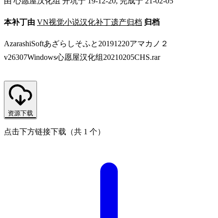
由 心愿屋汉化组 开坑于 19-12-20, 完成于 21-02-05
本补丁由
VN视觉小说汉化补丁遗产归档
归档
AzarashiSoftあざらしそふと20191220アマカノ２
v26307Windows心愿屋汉化组20210205CHS.rar
资源下载
点击下方链接下载（共 1 个）