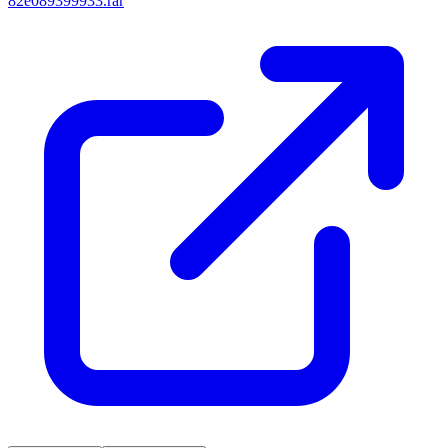
82e089399933.rar