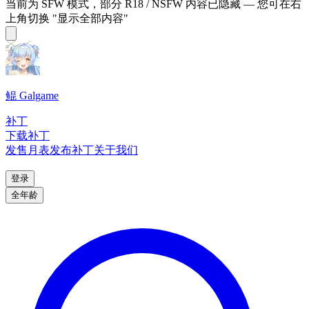
当前为 SFW 模式，部分 R18 / NSFW 内容已隐藏 — 您可在右
上角切换 "显示全部内容"
鲲 Galgame
补丁
下载补丁
发售月表
发布补丁
关于我们
登录
全年龄