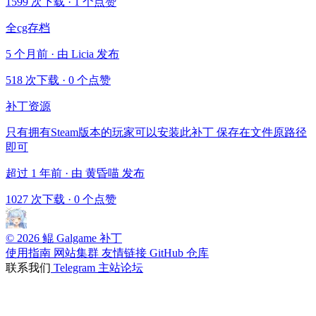
1599 次下载
·
1 个点赞
全cg存档
5 个月前 · 由 Licia 发布
518 次下载
·
0 个点赞
补丁资源
只有拥有Steam版本的玩家可以安装此补丁 保存在文件原路径
即可
超过 1 年前 · 由 黄昏喵 发布
1027 次下载
·
0 个点赞
© 2026 鲲 Galgame 补丁
使用指南
网站集群
友情链接
GitHub 仓库
联系我们
Telegram
主站论坛