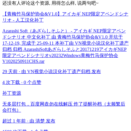
还没有人评论这个资源, 用得怎么样, 说两句吧~
【青梅竹马保护协会&V1.0】アイカギ NEP限定アペンドシナ
リオ - 人工汉化补丁
Azarashi Soft（あざらしそふと） - アイカギ NEP限定アペン
ドシナリオ 中文化补丁 由 青梅竹马保护协会&V1.0 开坑于
17-12-19, 完成于 25-09-11 本补丁由 VN视觉小说汉化补丁遗产
归档 归档 AzarashiSoftあざらしそふと20171219アイカギNEP
限定アペンドシナリオv20232Windows青梅竹马保护协会
V1020250911CHS.rar
29 天前 · 由 VN视觉小说汉化补丁遗产归档 发布
4 次下载
·
0 个点赞
补丁资源
无多层打包，百度网盘勿在线解压 炸了提醒补档（太频繁后
会打包）
超过 1 年前 · 由 清楚 发布