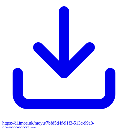
https://dl.imoe.uk/moyu/7bfd5d4f-91f3-513c-99a8-