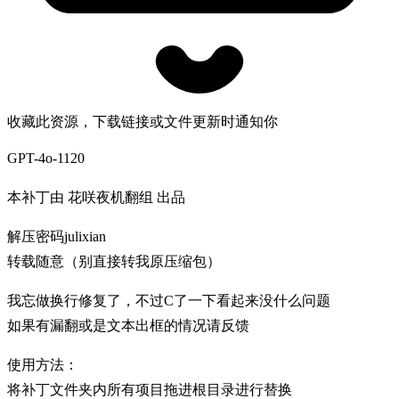
收藏此资源，下载链接或文件更新时通知你
GPT-4o-1120
本补丁由 花咲夜机翻组 出品
解压密码julixian
转载随意（别直接转我原压缩包）
我忘做换行修复了，不过C了一下看起来没什么问题
如果有漏翻或是文本出框的情况请反馈
使用方法：
将补丁文件夹内所有项目拖进根目录进行替换