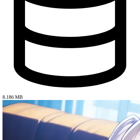
8.186 MB