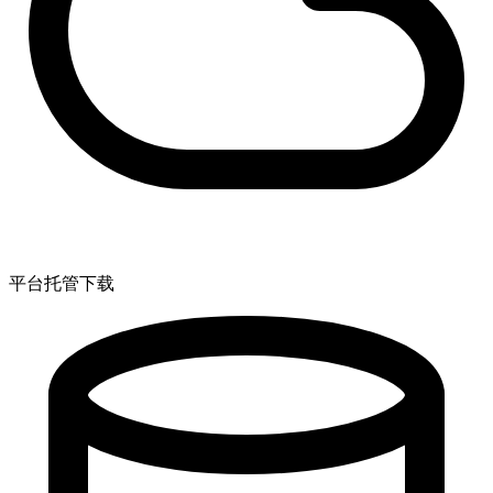
平台托管下载