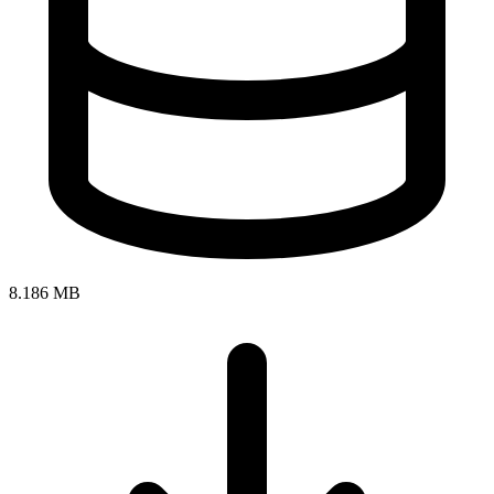
8.186 MB