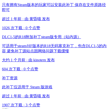
只有拥有Steam版本的玩家可以安装此补丁 保存在文件原路径
即可
超过 1 年前 · 由 黄昏喵 发布
1026 次下载
·
0 个点赞
DLC1-5的R18附加补丁steam版专用（站内源）
可适用于steam/HF版本的R18无码塞克补丁，包含DLC1-5的内
容 避免补丁源站点因网络问题下载缓慢
大约 1 个月前 · 由 kinotern 发布
604 次下载
·
0 个点赞
补丁资源
此补丁仅适用于 Steam 版游戏
超过 1 年前 · 由 黄昏喵 发布
1907 次下载
·
3 个点赞