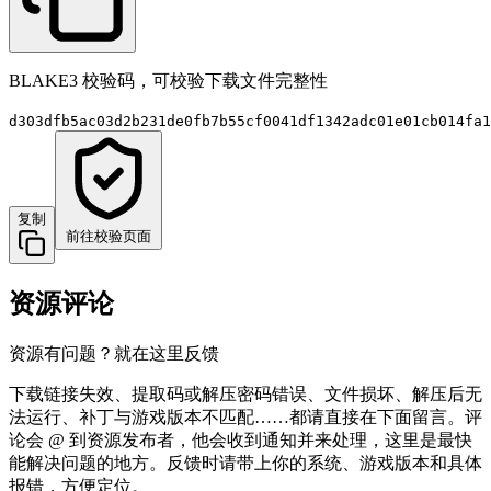
BLAKE3 校验码，可校验下载文件完整性
d303dfb5ac03d2b231de0fb7b55cf0041df1342adc01e01cb014fa1
复制
前往校验页面
资源评论
资源有问题？就在这里反馈
下载链接失效、提取码或解压密码错误、文件损坏、解压后无
法运行、补丁与游戏版本不匹配……都请直接在下面留言。评
论会 @ 到资源发布者，他会收到通知并来处理，这里是最快
能解决问题的地方。反馈时请带上你的系统、游戏版本和具体
报错，方便定位。