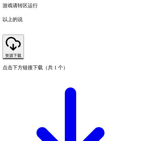
游戏请转区运行
以上的说
资源下载
点击下方链接下载（共 1 个）