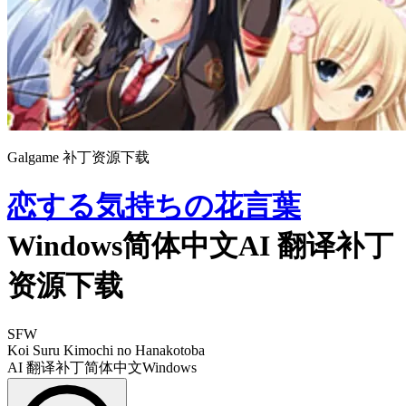
Galgame 补丁资源下载
恋する気持ちの花言葉
Windows简体中文AI 翻译补丁
资源下载
SFW
Koi Suru Kimochi no Hanakotoba
AI 翻译补丁
简体中文
Windows