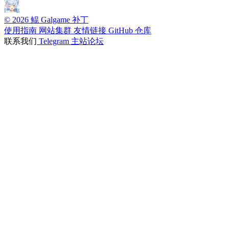
© 2026 鲲 Galgame 补丁
使用指南
网站集群
友情链接
GitHub 仓库
联系我们
Telegram
主站论坛