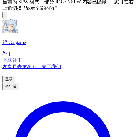
当前为 SFW 模式，部分 R18 / NSFW 内容已隐藏 — 您可在右
上角切换 "显示全部内容"
鲲 Galgame
补丁
下载补丁
发售月表
发布补丁
关于我们
登录
全年龄