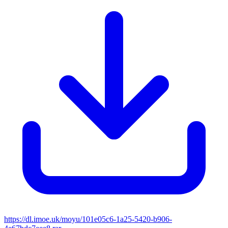
https://dl.imoe.uk/moyu/101e05c6-1a25-5420-b906-