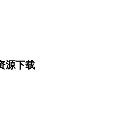
丁资源下载