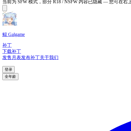
当前为 SFW 模式，部分 R18 / NSFW 内容已隐藏 — 您可在
鲲 Galgame
补丁
下载补丁
发售月表
发布补丁
关于我们
登录
全年龄