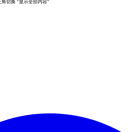
右上角切换 "显示全部内容"