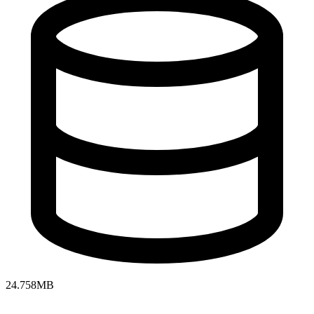
24.758MB