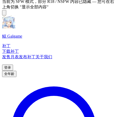
当前为 SFW 模式，部分 R18 / NSFW 内容已隐藏 — 您可在右
上角切换 "显示全部内容"
鲲 Galgame
补丁
下载补丁
发售月表
发布补丁
关于我们
登录
全年龄