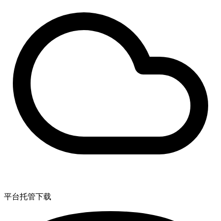
平台托管下载