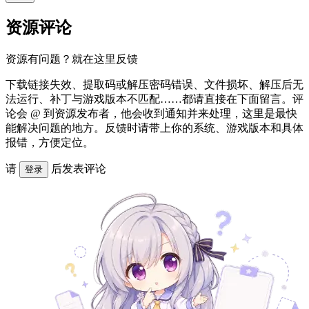
资源评论
资源有问题？就在这里反馈
下载链接失效、提取码或解压密码错误、文件损坏、解压后无
法运行、补丁与游戏版本不匹配……都请直接在下面留言。评
论会 @ 到资源发布者，他会收到通知并来处理，这里是最快
能解决问题的地方。反馈时请带上你的系统、游戏版本和具体
报错，方便定位。
请
后发表评论
登录