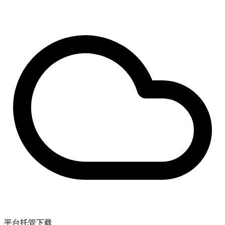
平台托管下载