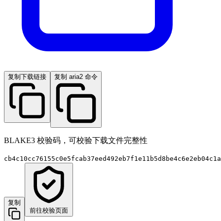
复制下载链接
复制 aria2 命令
BLAKE3 校验码，可校验下载文件完整性
cb4c10cc76155c0e5fcab37eed492eb7f1e11b5d8be4c6e2eb04c1a
复制
前往校验页面