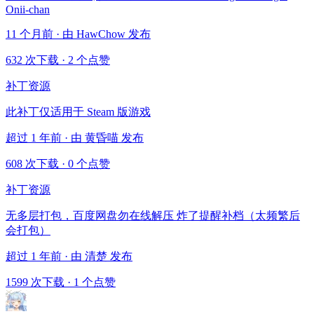
Onii-chan
11 个月前 · 由 HawChow 发布
632 次下载
·
2 个点赞
补丁资源
此补丁仅适用于 Steam 版游戏
超过 1 年前 · 由 黄昏喵 发布
608 次下载
·
0 个点赞
补丁资源
无多层打包，百度网盘勿在线解压 炸了提醒补档（太频繁后
会打包）
超过 1 年前 · 由 清楚 发布
1599 次下载
·
1 个点赞