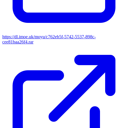
https://dl.imoe.uk/moyu/c762eb5f-5742-5537-898c-
cee81baa26f4.rar