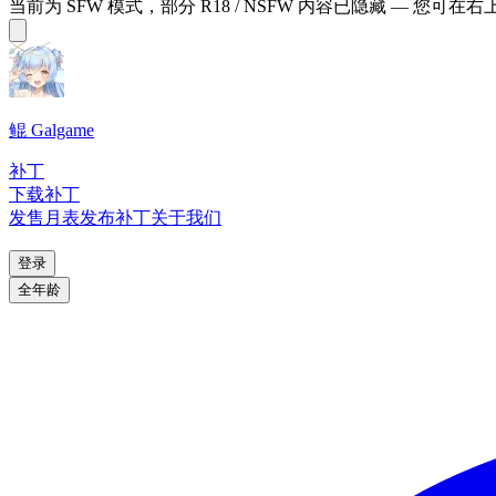
当前为 SFW 模式，部分 R18 / NSFW 内容已隐藏 — 您可在
鲲 Galgame
补丁
下载补丁
发售月表
发布补丁
关于我们
登录
全年龄