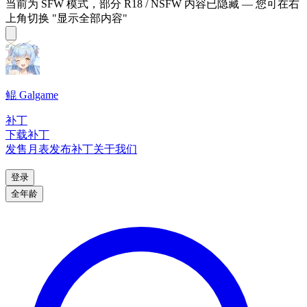
当前为 SFW 模式，部分 R18 / NSFW 内容已隐藏 — 您可在右
上角切换 "显示全部内容"
鲲 Galgame
补丁
下载补丁
发售月表
发布补丁
关于我们
登录
全年龄