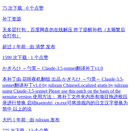
75 次下载
·
0 个点赞
补丁资源
无多层打包，百度网盘勿在线解压 炸了提醒补档（太频繁后
会打包）
超过 1 年前 · 由 清楚 发布
1599 次下载
·
1 个点赞
かぎろひ ～勺景～ Claude-3.5-sonnet翻译补丁v1.0
本补丁由 花咲夜机翻组 出品 かぎろひ ～勺景～ Claude-3.5-
sonnet翻译补丁v1.0 by julixian ChineseLocalized gratis by julixian
using Claude-3.5-sonnet Please use this patch on the basis of the
genuine version 使用方法： 将补丁文件夹内所有项目拖进根目
录进行替换 启动kagirohi\_cn.exe可将游戏内的日文汉字替换为
简中 以上的说
大约 1 年前 · 由 julixian 发布
775 次下载
·
13 个点赞