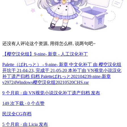
还没有人评论这个资源, 用得怎么样, 说两句吧~
【樱空汉化组】9-nine- 新章 - 人工汉化补丁
Palette（ぱれっと） - 9-nine- 新章 中文化补丁 由 樱空汉化组
开坑于 21-04-23, 完成于 21-05-20 本补丁由 VN视觉小说汉化
补丁遗产归档 归档 Paletteぱれっと202104239-nine-新章
v29724Windows樱空汉化组20210520CHS.rar
9 个月前 · 由 VN视觉小说汉化补丁遗产归档 发布
149 次下载
·
0 个点赞
民汉全CG存档
5 个月前 · 由 Licia 发布