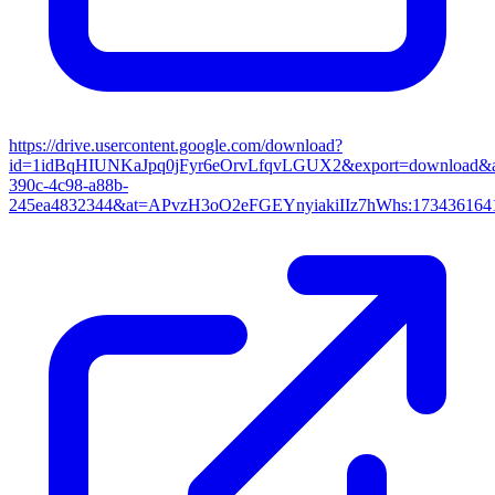
https://drive.usercontent.google.com/download?
id=1idBqHIUNKaJpq0jFyr6eOrvLfqvLGUX2&export=download&au
390c-4c98-a88b-
245ea4832344&at=APvzH3oO2eFGEYnyiakiIIz7hWhs:173436164