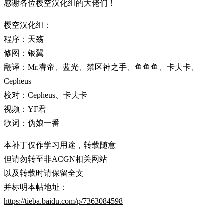
感谢各位樱空汉化组的大佬们！
樱空汉化组：
程序：天殇
修图：银翼
翻译：Mr.睿帝、蓝光、禁区神之手、鱼鱼鱼、卡夫卡、
Cepheus
校对：Cepheus、卡夫卡
视频：YF君
歌词：伪娘一番
本补丁仅作学习用途，转载随意
但请勿转至非ACGN相关网站
以及转载时请保留全文
并标明本帖地址：
https://tieba.baidu.com/p/7363084598