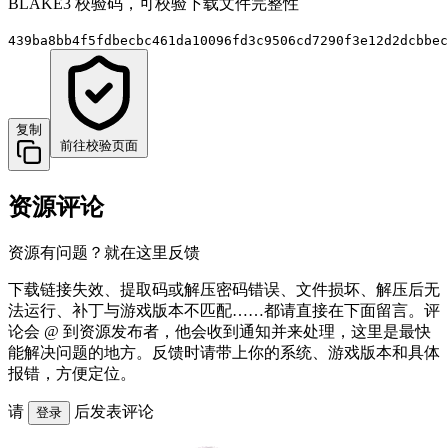
BLAKE3 校验码，可校验下载文件完整性
439ba8bb4f5fdbecbc461da10096fd3c9506cd7290f3e12d2dcbbec
复制
前往校验页面
资源评论
资源有问题？就在这里反馈
下载链接失效、提取码或解压密码错误、文件损坏、解压后无
法运行、补丁与游戏版本不匹配……都请直接在下面留言。评
论会 @ 到资源发布者，他会收到通知并来处理，这里是最快
能解决问题的地方。反馈时请带上你的系统、游戏版本和具体
报错，方便定位。
请
后发表评论
登录