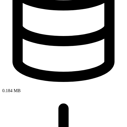
0.184 MB