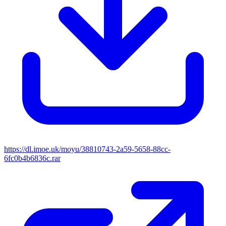
https://dl.imoe.uk/moyu/38810743-2a59-5658-88cc-
6fc0b4b6836c.rar