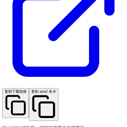
复制下载链接
复制 aria2 命令