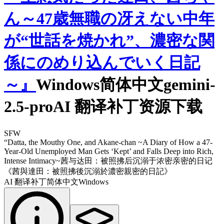
ん～47歳無職の冴えない中年
が“世話を焼かれ”、濃密な関
係にのめり込んでいく日記
～』
Windows简体中文gemini-
2.5-proAI 翻译补丁资源下载
SFW
“Datta, the Mouthy One, and Akane-chan ~A Diary of How a 47-
Year-Old Unemployed Man Gets ‘Kept’ and Falls Deep into Rich,
Intense Intimacy~
茜与达田：被照拂后沉溺于浓密亲密的日记
《茜與達田：被照拂後沉溺於濃密親密的日記》
AI 翻译补丁
简体中文
Windows