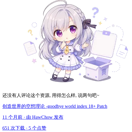
还没有人评论这个资源, 用得怎么样, 说两句吧~
创造世界的空想理论 -goodbye world index 18+ Patch
11 个月前 · 由 HawChow 发布
651 次下载
·
5 个点赞