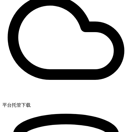
平台托管下载