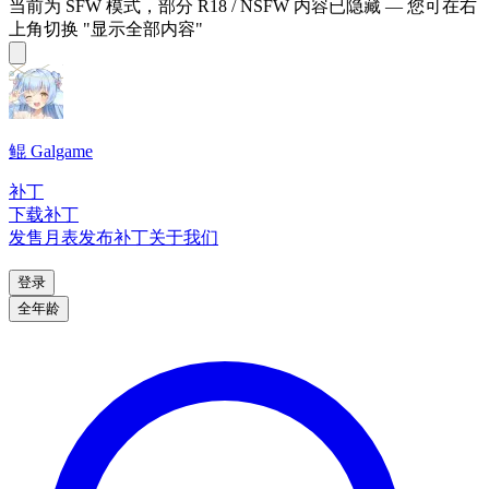
当前为 SFW 模式，部分 R18 / NSFW 内容已隐藏 — 您可在右
上角切换 "显示全部内容"
鲲 Galgame
补丁
下载补丁
发售月表
发布补丁
关于我们
登录
全年龄