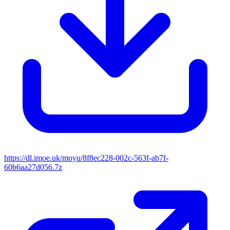
https://dl.imoe.uk/moyu/8f8ec228-002c-563f-ab7f-
60b6aa27d056.7z