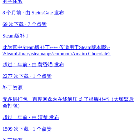
的字体名
8 个月前 · 由 SteinsGate 发布
69 次下载
·
7 个点赞
Steam版补丁
此为官中Steam版补丁\~\~ 仅适用于Steam版本哦\~
\SteamLibrary\steamapps\common\Amairo Chocolate2
超过 1 年前 · 由 黄昏喵 发布
2277 次下载
·
1 个点赞
补丁资源
无多层打包，百度网盘勿在线解压 炸了提醒补档（太频繁后
会打包）
超过 1 年前 · 由 清楚 发布
1599 次下载
·
1 个点赞