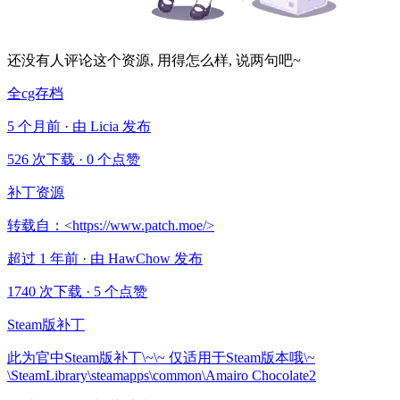
还没有人评论这个资源, 用得怎么样, 说两句吧~
全cg存档
5 个月前 · 由 Licia 发布
526 次下载
·
0 个点赞
补丁资源
转载自：<https://www.patch.moe/>
超过 1 年前 · 由 HawChow 发布
1740 次下载
·
5 个点赞
Steam版补丁
此为官中Steam版补丁\~\~ 仅适用于Steam版本哦\~
\SteamLibrary\steamapps\common\Amairo Chocolate2