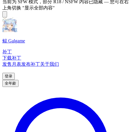
当前为 SFW 模式，部分 R18 / NSFW 内容已隐藏 — 您可在右
上角切换 "显示全部内容"
鲲 Galgame
补丁
下载补丁
发售月表
发布补丁
关于我们
登录
全年龄