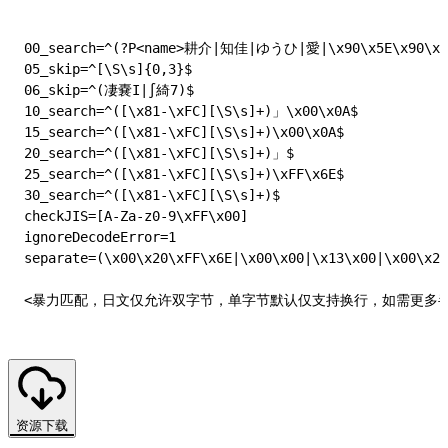
00_search=^(?P<name>耕介|知佳|ゆうひ|愛|\x90\x5
05_skip=^[\S\s]{0,3}$

06_skip=^(凄嚢I|∫綺7)$

10_search=^([\x81-\xFC][\S\s]+)」\x00\x0A$

15_search=^([\x81-\xFC][\S\s]+)\x00\x0A$

20_search=^([\x81-\xFC][\S\s]+)」$

25_search=^([\x81-\xFC][\S\s]+)\xFF\x6E$

30_search=^([\x81-\xFC][\S\s]+)$

checkJIS=[A-Za-z0-9\xFF\x00]

ignoreDecodeError=1

separate=(\x00\x20\xFF\x6E|\x00\x00|\x13\x00|\x00\x20
资源下载