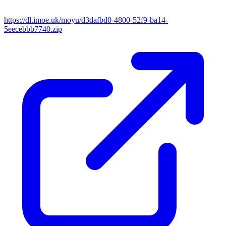
https://dl.imoe.uk/moyu/d3dafbd0-4800-52f9-ba14-
5eecebbb7740.zip