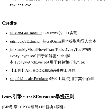
th2_chs.exe
Credits
julixian/GalTranslPP
:GalTransl的C++实现
satan53x/SExtractor
:从GalGame脚本提取和导入文本
julixian/MyVisualNovelTransTools
:
中的
IvoryTool
用于加解密
脚
IvoryCryptTool
*.th2
本,
用于解包和打包
IvoryPkArchiveTool
*.pk
【工具】API HOOK和编码处理工具包
xupefei/Locale-Emulator
:转区工具,使用了其中的dll
ivory引擎
SExtractor暴提正则
*.th2
(BIN引擎+CP932编码+JIS替换+截断)