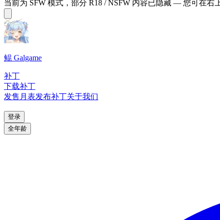
当前为 SFW 模式，部分 R18 / NSFW 内容已隐藏 — 您可在
鲲 Galgame
补丁
下载补丁
发售月表
发布补丁
关于我们
登录
全年龄