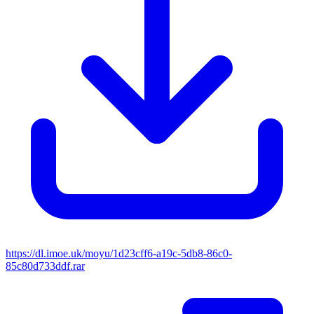
https://dl.imoe.uk/moyu/1d23cff6-a19c-5db8-86c0-
85c80d733ddf.rar