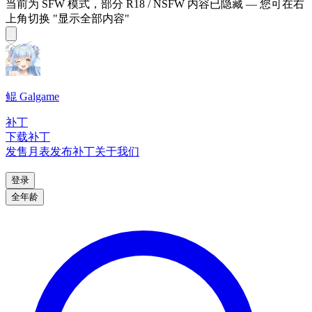
当前为 SFW 模式，部分 R18 / NSFW 内容已隐藏 — 您可在右
上角切换 "显示全部内容"
鲲 Galgame
补丁
下载补丁
发售月表
发布补丁
关于我们
登录
全年龄