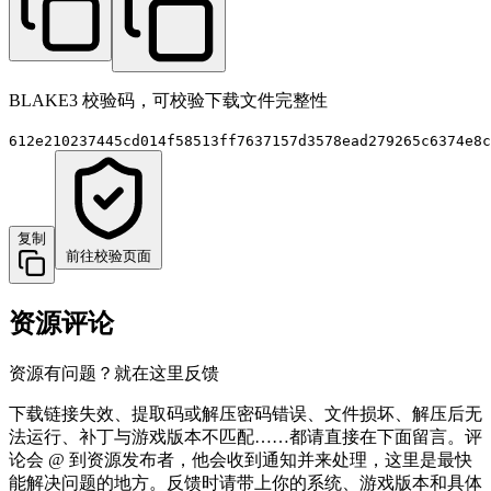
BLAKE3 校验码，可校验下载文件完整性
612e210237445cd014f58513ff7637157d3578ead279265c6374e8c
复制
前往校验页面
资源评论
资源有问题？就在这里反馈
下载链接失效、提取码或解压密码错误、文件损坏、解压后无
法运行、补丁与游戏版本不匹配……都请直接在下面留言。评
论会 @ 到资源发布者，他会收到通知并来处理，这里是最快
能解决问题的地方。反馈时请带上你的系统、游戏版本和具体