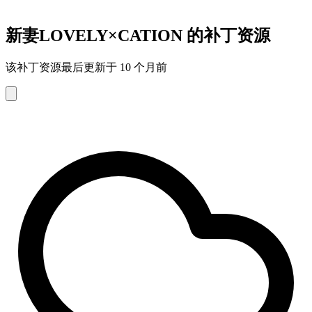
新妻LOVELY×CATION 的补丁资源
该补丁资源最后更新于 10 个月前