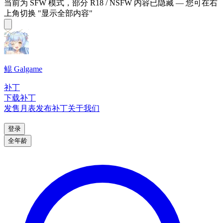
当前为 SFW 模式，部分 R18 / NSFW 内容已隐藏 — 您可在右
上角切换 "显示全部内容"
鲲 Galgame
补丁
下载补丁
发售月表
发布补丁
关于我们
登录
全年龄