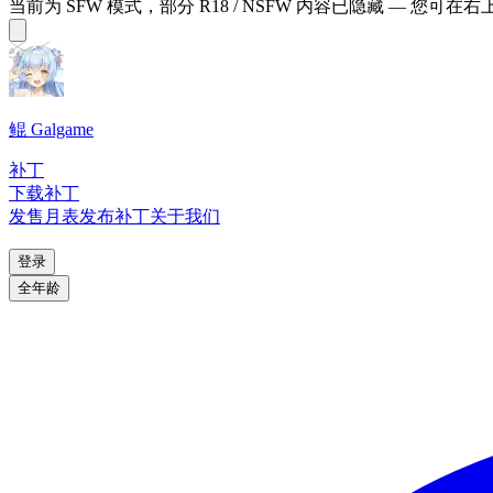
当前为 SFW 模式，部分 R18 / NSFW 内容已隐藏 — 您可在
鲲 Galgame
补丁
下载补丁
发售月表
发布补丁
关于我们
登录
全年龄