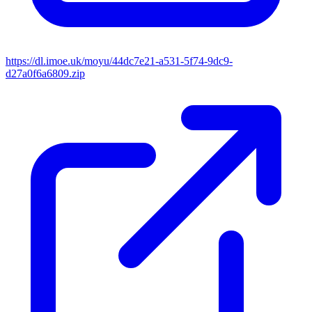
https://dl.imoe.uk/moyu/44dc7e21-a531-5f74-9dc9-
d27a0f6a6809.zip