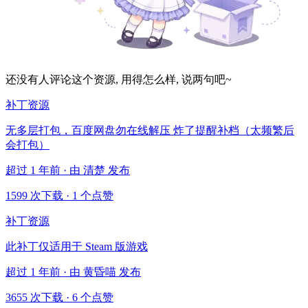
还没有人评论这个资源, 用得怎么样, 说两句吧~
补丁资源
无多层打包，百度网盘勿在线解压 炸了提醒补档（太频繁后
会打包）
超过 1 年前 · 由 清楚 发布
1599 次下载
·
1 个点赞
补丁资源
此补丁仅适用于 Steam 版游戏
超过 1 年前 · 由 黄昏喵 发布
3655 次下载
·
6 个点赞