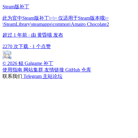
Steam版补丁
此为官中Steam版补丁\~\~ 仅适用于Steam版本哦\~
\SteamLibrary\steamapps\common\Amairo Chocolate2
超过 1 年前 · 由 黄昏喵 发布
2270 次下载
·
1 个点赞
© 2026 鲲 Galgame 补丁
使用指南
网站集群
友情链接
GitHub 仓库
联系我们
Telegram
主站论坛