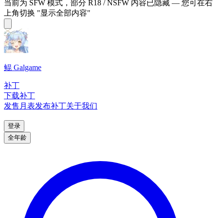
当前为 SFW 模式，部分 R18 / NSFW 内容已隐藏 — 您可在右
上角切换 "显示全部内容"
鲲 Galgame
补丁
下载补丁
发售月表
发布补丁
关于我们
登录
全年龄