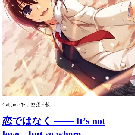
Galgame 补丁资源下载
恋ではなく ―― It’s not
love，but so where