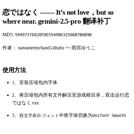
恋ではなく ―― It’s not love，but so
where near. gemini-2.5-pro 翻译补丁
MD5:
59497376820FDE55498632506B7BAB9B
作者： natsumerinchan(Github) == 雨宮ゆうこ
使用方法
1、安装压缩包内字体
2、将压缩包内所有文件解压至游戏根目录，双击运行恋
ではなく.exe
3、在
-
中将字体切换为
文字表示
フォント
Unifont Smooth