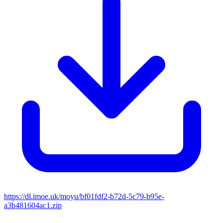
https://dl.imoe.uk/moyu/bf01fdf2-b72d-5c79-b95e-
a3b481604ac1.zip