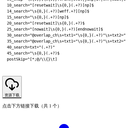
10_search=^[resetwait]\s{0,}(.+?)[np]$

14_search=^\s{0,}(.+?)[weff.+?][np]$

15_search=^\s{0,}(.+?)[np]$

20_search=^[resetwait]\s{0,}(.+?)$

25_search=^[nowait]\s{0,}(.+?)[endnowait]$

30_search=^@overlap_ch\s+txt1="\s{0,}(.+?)"\s+txt2="\
35_search=^@overlap_ch\s+txt1="\s{0,}(.+?)"\s+txt2="\
40_search=txt="(.+?)"

45_search=^\s{0,}(.+?)$

资源下载
点击下方链接下载（共 1 个）