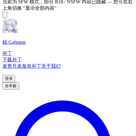
当前为 SFW 模式，部分 R18 / NSFW 内容已隐藏 — 您可在右
上角切换 "显示全部内容"
鲲 Galgame
补丁
下载补丁
发售月表
发布补丁
关于我们
登录
全年龄