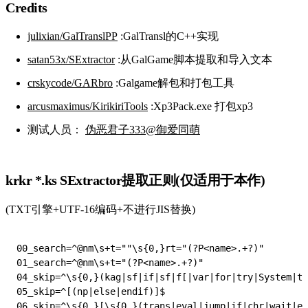
Credits
julixian/GalTranslPP
:GalTransl的C++实现
satan53x/SExtractor
:从GalGame脚本提取和导入文本
crskycode/GARbro
:Galgame解包和打包工具
arcusmaximus/KirikiriTools
:Xp3Pack.exe 打包xp3
测试人员：
伪恶君子333@御爱同萌
krkr *.ks SExtractor提取正则(仅适用于本作)
(TXT引擎+UTF-16编码+不进行JIS替换)
00_search=^@nm\s+t=""\s{0,}rt="(?P<name>.+?)"

01_search=^@nm\s+t="(?P<name>.+?)"

04_skip=^\s{0,}(kag|sf|if|sf|f[|var|for|try|System|tf
05_skip=^[(np|else|endif)]$

06_skip=^\s{0,}[\s{0,}(trans|eval|jump|if|chr|wait|ef