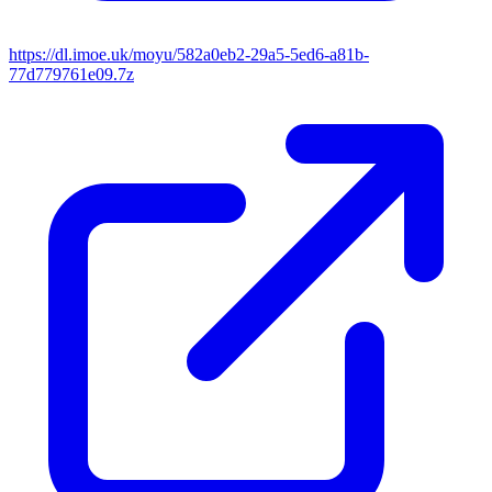
https://dl.imoe.uk/moyu/582a0eb2-29a5-5ed6-a81b-
77d779761e09.7z