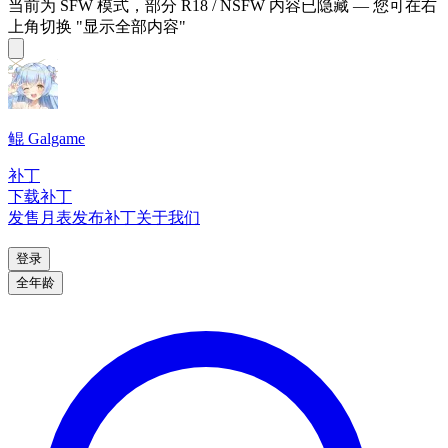
当前为 SFW 模式，部分 R18 / NSFW 内容已隐藏 — 您可在右
上角切换 "显示全部内容"
鲲 Galgame
补丁
下载补丁
发售月表
发布补丁
关于我们
登录
全年龄