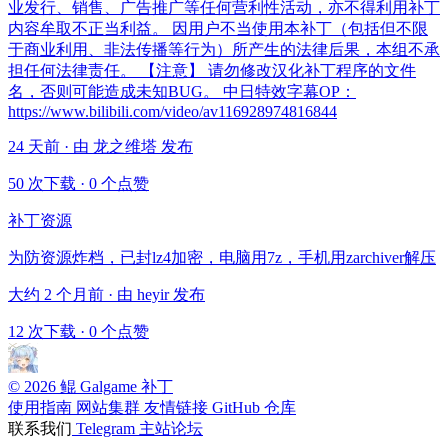
业发行、销售、广告推广等任何营利性活动，亦不得利用补丁
内容牟取不正当利益。 因用户不当使用本补丁（包括但不限
于商业利用、非法传播等行为）所产生的法律后果，本组不承
担任何法律责任。 【注意】 请勿修改汉化补丁程序的文件
名，否则可能造成未知BUG。 中日特效字幕OP：
https://www.bilibili.com/video/av116928974816844
24 天前 · 由 龙之维塔 发布
50 次下载
·
0 个点赞
补丁资源
为防资源炸档，已封lz4加密，电脑用7z，手机用zarchiver解压
大约 2 个月前 · 由 heyir 发布
12 次下载
·
0 个点赞
© 2026 鲲 Galgame 补丁
使用指南
网站集群
友情链接
GitHub 仓库
联系我们
Telegram
主站论坛