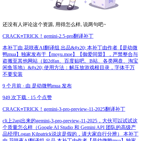
还没有人评论这个资源, 用得怎么样, 说两句吧~
CRACK≡TRICK！gemini-2.5-pro翻译补丁
本补丁由 花咲夜AI翻译组 出品&#x20; 本补丁由作者【是幼微
鸭mua】独家发布于【moyu.moe】【御爱同盟】，严禁整合与
盗搬至其他网站（如2dfan、百度贴吧、B站、各类网盘、淘宝
闲鱼等地）&#x20; 使用方法：解压放游戏根目录，字体千万
不要安装
9 个月前 · 由 是幼微鸭mua 发布
949 次下载
·
15 个点赞
CRACK≡TRICK！gemini-3-pro-preview-11-2025翻译补丁
cli上2api出来的gemini-3-pro-preview-11-2025，大伙可以试试这
个质量怎么样（Google AI Studio 和 Gemini API 团队的高级产
品经理Logan Kilpatrick说这是假的，请大家自行分辨） 本补丁
由 花咲夜AI翻译组 出品 本补丁由作者【是幼微鸭mua】独家