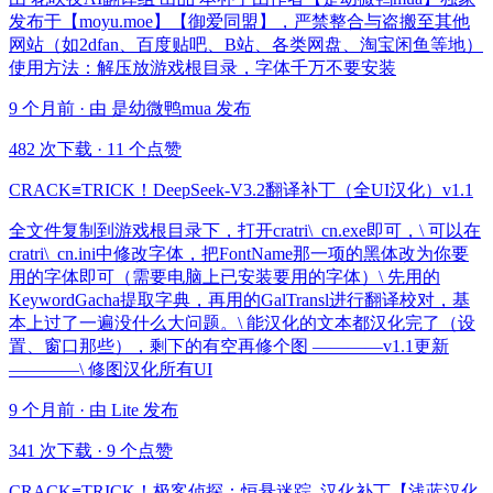
发布于【moyu.moe】【御爱同盟】，严禁整合与盗搬至其他
网站（如2dfan、百度贴吧、B站、各类网盘、淘宝闲鱼等地）
使用方法：解压放游戏根目录，字体千万不要安装
9 个月前 · 由 是幼微鸭mua 发布
482 次下载
·
11 个点赞
CRACK≡TRICK！DeepSeek-V3.2翻译补丁（全UI汉化）v1.1
全文件复制到游戏根目录下，打开cratri\_cn.exe即可，\ 可以在
cratri\_cn.ini中修改字体，把FontName那一项的黑体改为你要
用的字体即可（需要电脑上已安装要用的字体）\ 先用的
KeywordGacha提取字典，再用的GalTransl进行翻译校对，基
本上过了一遍没什么大问题。\ 能汉化的文本都汉化完了（设
置、窗口那些），剩下的有空再修个图 ————v1.1更新
————\ 修图汉化所有UI
9 个月前 · 由 Lite 发布
341 次下载
·
9 个点赞
CRACK≡TRICK！极客侦探：恒悬迷踪_汉化补丁【浅蓝汉化