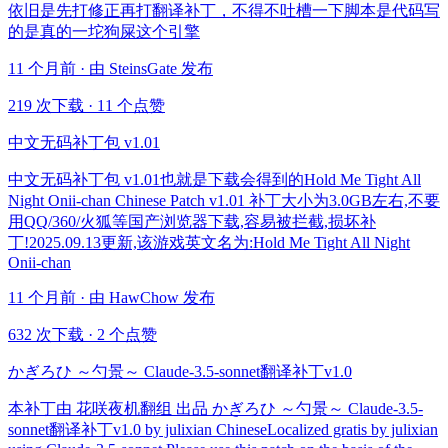
依旧是先打修正再打翻译补丁，不得不吐槽一下脚本是代码写
的是真的一坨狗屎这个引擎
11 个月前 · 由 SteinsGate 发布
219 次下载
·
11 个点赞
中文无码补丁包 v1.01
中文无码补丁包 v1.01也就是下载会得到的Hold Me Tight All
Night Onii-chan Chinese Patch v1.01 补丁大小为3.0GB左右,不要
用QQ/360/火狐等国产浏览器下载,容易被拦截,损坏补
丁!2025.09.13更新,该游戏英文名为:Hold Me Tight All Night
Onii-chan
11 个月前 · 由 HawChow 发布
632 次下载
·
2 个点赞
かぎろひ ～勺景～ Claude-3.5-sonnet翻译补丁v1.0
本补丁由 花咲夜机翻组 出品 かぎろひ ～勺景～ Claude-3.5-
sonnet翻译补丁v1.0 by julixian ChineseLocalized gratis by julixian