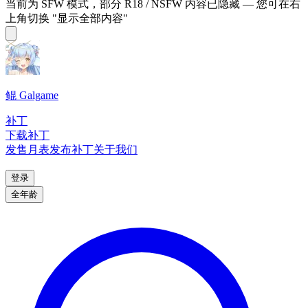
当前为 SFW 模式，部分 R18 / NSFW 内容已隐藏 — 您可在右
上角切换 "显示全部内容"
鲲 Galgame
补丁
下载补丁
发售月表
发布补丁
关于我们
登录
全年龄