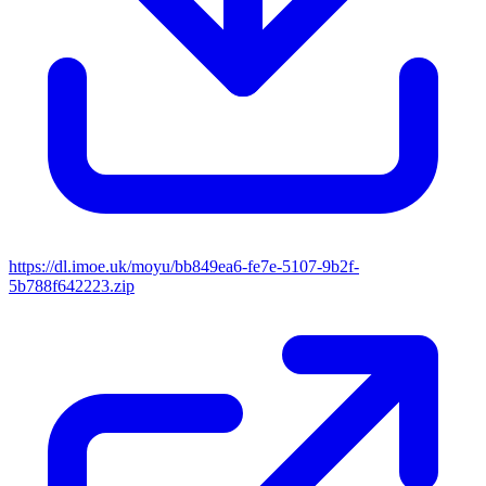
https://dl.imoe.uk/moyu/bb849ea6-fe7e-5107-9b2f-
5b788f642223.zip