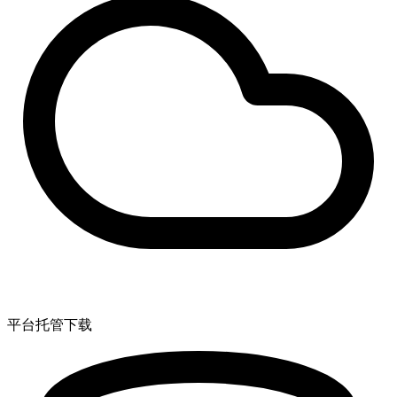
平台托管下载