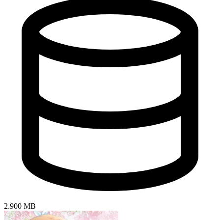
2.900 MB