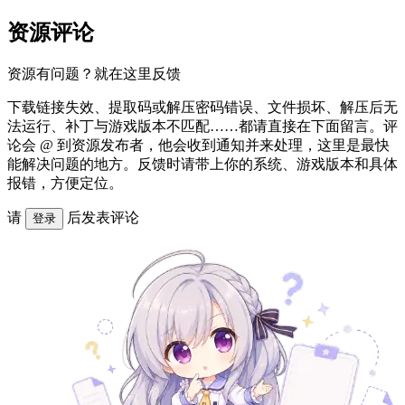
资源评论
资源有问题？就在这里反馈
下载链接失效、提取码或解压密码错误、文件损坏、解压后无
法运行、补丁与游戏版本不匹配……都请直接在下面留言。评
论会 @ 到资源发布者，他会收到通知并来处理，这里是最快
能解决问题的地方。反馈时请带上你的系统、游戏版本和具体
报错，方便定位。
请
后发表评论
登录