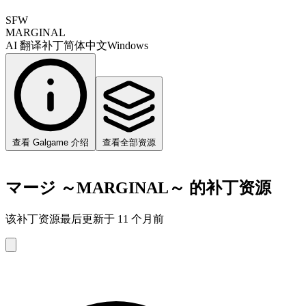
SFW
MARGINAL
AI 翻译补丁
简体中文
Windows
查看 Galgame 介绍
查看全部资源
マージ ～MARGINAL～ 的补丁资源
该补丁资源最后更新于 11 个月前