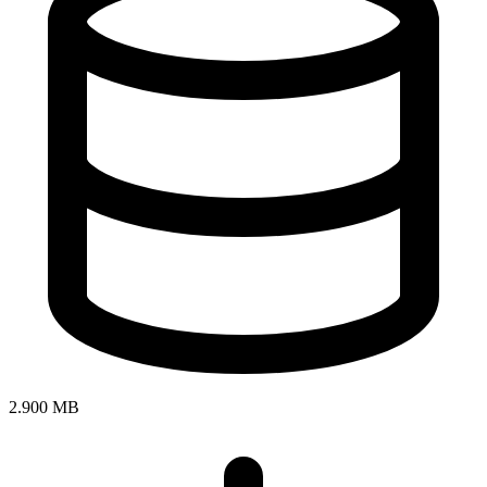
2.900 MB