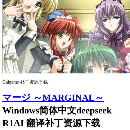
Galgame 补丁资源下载
マージ ～MARGINAL～
Windows简体中文deepseek
R1AI 翻译补丁资源下载